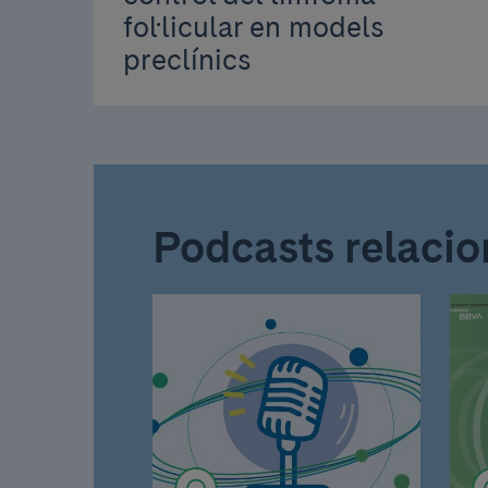
fol·licular en models
preclínics
Podcasts relacio