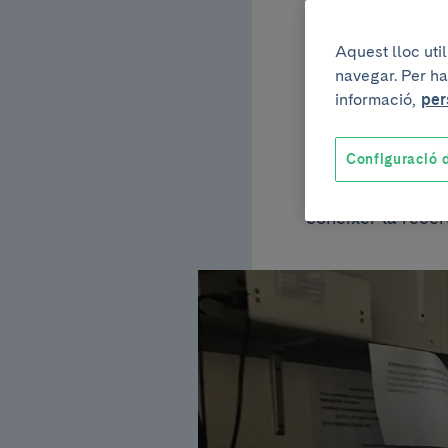
de l'
Aquest lloc uti
navegar. Per ha
de Ca
informació,
per
Configuració d
La visita forma p
conèixer la recer