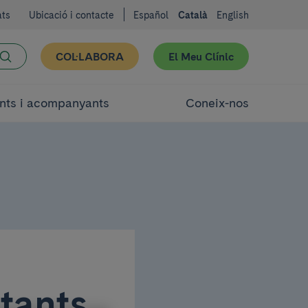
ats
Ubicació i contacte
Español
Català
English
COL·LABORA
El Meu Clínic
nts i acompanyants
Coneix-nos
tants