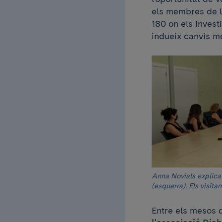
els membres de l
180 on els invest
indueix canvis me
Anna Novials explica 
(esquerra). Els visita
Entre els mesos 