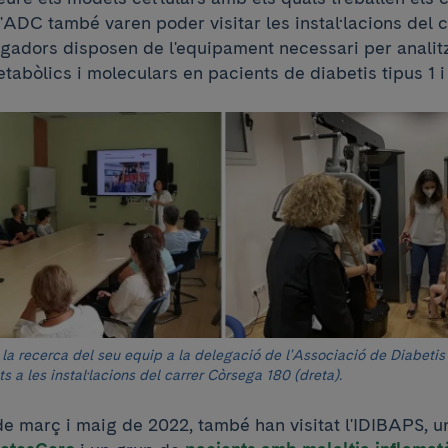
'ADC també varen poder visitar les instal·lacions del 
igadors disposen de l'equipament necessari per analitz
tabòlics i moleculars en pacients de diabetis tipus 1 i
la recerca del seu equip a la delegació de l'Associació de Diabeti
nts a les instal·lacions del carrer Còrsega 180 (dreta).
de març i maig de 2022, també han visitat l'IDIBAPS, 