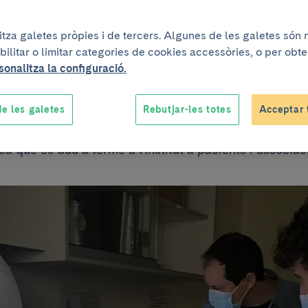
Associació de Diab
litza galetes pròpies i de tercers. Algunes de les galetes són
bilitar o limitar categories de cookies accessòries, o per obt
talunya
sonalitza la configuració.
e les galetes
Rebutjar-les totes
Acceptar 
art d'un nou projecte de comunicació que té per objec
ca que es duu a terme a l'Institut a pacients i associa