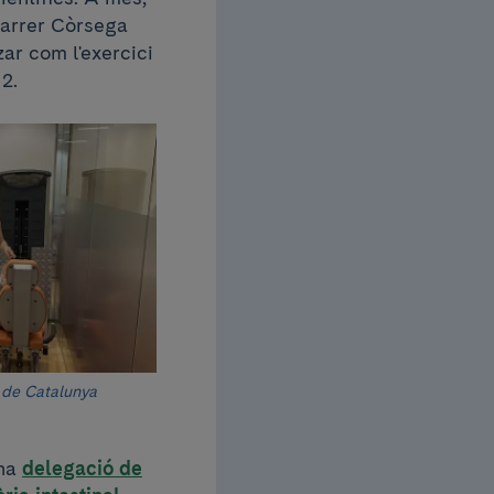
carrer Còrsega
ar com l'exercici
 2.
s de Catalunya
una
delegació de