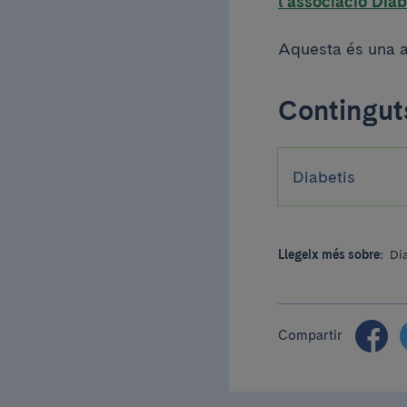
l'associació Dia
Aquesta és una a
Continguts
Diabetis
Llegeix més sobre:
Di
Compartir