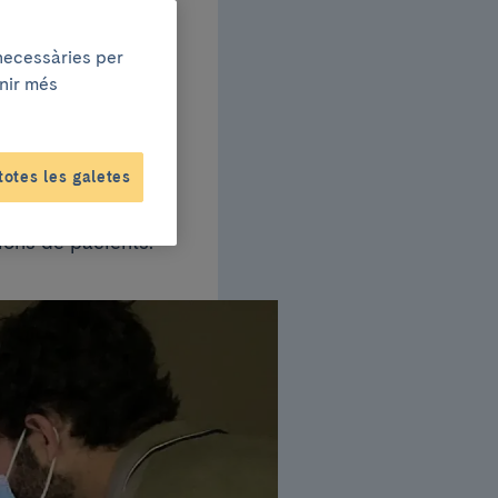
etis
 necessàries per
enir més
totes les galetes
tiu donar a
cions de pacients.