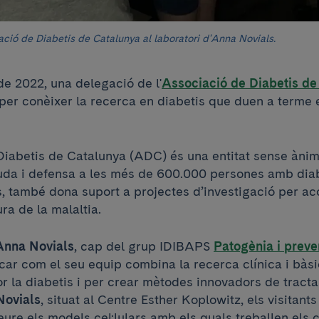
ció de Diabetis de Catalunya al laboratori d'Anna Novials.
de 2022, una delegació de l'
Associació de Diabetis de
 per conèixer la recerca en diabetis que duen a terme 
Diabetis de Catalunya (ADC) és una entitat sense ànim
uda i defensa a les més de 600.000 persones amb diab
, també dona suport a projectes d’investigació per a
ura de la malaltia.
Anna Novials
, cap del grup IDIBAPS
Patogènia i preve
icar com el seu equip combina la recerca clínica i bàs
r la diabetis i per crear mètodes innovadors de tracta
Novials
, situat al Centre Esther Koplowitz, els visitants
veure els models cel·lulars amb els quals treballen els c