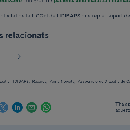
betesCero
i un grup de
pacients amb malaltia inflamatò
ctivitat de la UCC+I de l’IDIBAPS que rep el suport de
 relacionats
abetis;
IDIBAPS;
Recerca;
Anna Novials;
Associació de Diabetis de C
T'ha a
aquesta