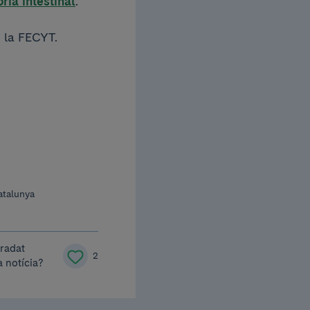
ria intestinal
.
 la FECYT.
atalunya
gradat
2
 notícia?