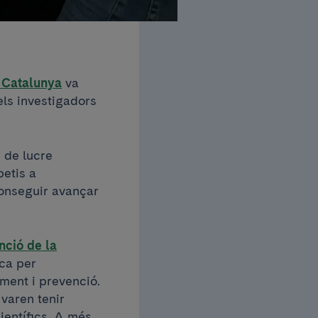
 Catalunya
va
els investigadors
 de lucre
etis a
conseguir avançar
nció de la
ica per
ment i prevenció.
 varen tenir
ientífics. A més,