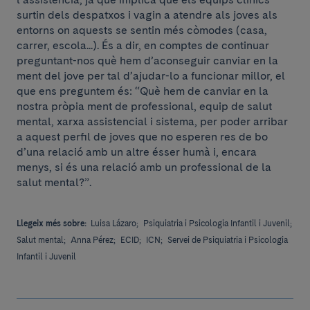
surtin dels despatxos i vagin a atendre als joves als
entorns on aquests se sentin més còmodes (casa,
carrer, escola...). És a dir, en comptes de continuar
preguntant-nos què hem d’aconseguir canviar en la
ment del jove per tal d’ajudar-lo a funcionar millor, el
que ens preguntem és: “Què hem de canviar en la
nostra pròpia ment de professional, equip de salut
mental, xarxa assistencial i sistema, per poder arribar
a aquest perfil de joves que no esperen res de bo
d’una relació amb un altre ésser humà i, encara
menys, si és una relació amb un professional de la
salut mental?”.
Llegeix més sobre:
Luisa Lázaro;
Psiquiatria i Psicologia Infantil i Juvenil;
Salut mental;
Anna Pérez;
ECID;
ICN;
Servei de Psiquiatria i Psicologia
Infantil i Juvenil