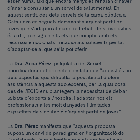
ésser humà, així que encara menys es refiaran d’haver
d’anar a consultar a un servei de salut mental. En
aquest sentit, des dels serveis de la xarxa pública a
Catalunya es segueix demanant a aquest perfil de
joves que s’adaptin al marc de treball dels dispositius,
és a dir, que siguin ells els que comptin amb els
recursos emocionals i relacionals suficients per tal
d’adaptar-se al que se’ls pot oferir.
La
Dra. Anna Pérez
, psiquiatra del Servei i
coordinadora del projecte constata que “aquest és un
dels aspectes que dificulta la possibilitat d’oferir
assistència a aquests adolescents, per la qual cosa
des de l’ECID ens plantegem la necessitat de deixar
la bata d’experts a l’hospital i adaptar-nos els
professionals a les molt danyades i limitades
capacitats de vinculació d’aquest perfil de joves”.
La
Dra. Pérez
manifesta que “aquesta proposta
suposa un canvi de paradigma en l’organització de
l’assistència, ja que implica que els equips clínics