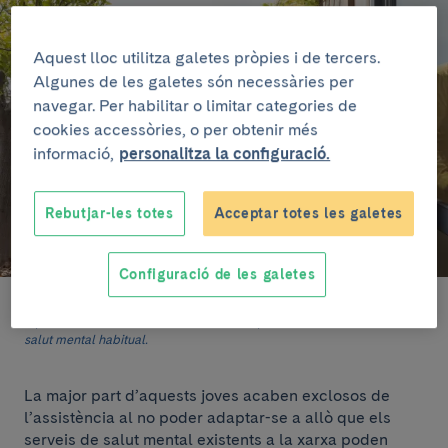
Aquest lloc utilitza galetes pròpies i de tercers.
Algunes de les galetes són necessàries per
navegar. Per habilitar o limitar categories de
cookies accessòries, o per obtenir més
informació,
personalitza la configuració.
Rebutjar-les totes
Acceptar totes les galetes
Configuració de les galetes
L’objectiu d’aquest projecte és oferir assistència en salut mental a
aquells adolescents i les seves famílies que no acuden al serveis de
salut mental habitual.
La major part d’aquests joves acaben exclosos de
l’assistència al no poder adaptar-se a allò que els
serveis de salut mental existents a la xarxa poden