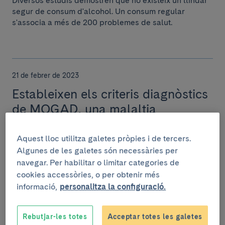
Diversos estudis demostren que no existeix un llindar
segur de consum d'alcohol. Un consum regular
s'associa a més de 200 problemes de salut.
21 de febrer de 2023
Estableixen els criteris diagnòstics
de MOGAD, una malaltia
neurològica que es pot confondre
amb l’esclerosi múltiple
Aquest lloc utilitza galetes pròpies i de tercers.
Algunes de les galetes són necessàries per
Investigadors del Clínic-IDIBAPS han participat en un
navegar. Per habilitar o limitar categories de
estudi publicat a Lancet Neurology que recull els
cookies accessòries, o per obtenir més
primers criteris diagnòstics de la malaltia...
informació,
personalitza la configuració.
Rebutjar-les totes
Acceptar totes les galetes