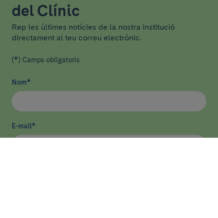
del Clínic
Rep les últimes notícies de la nostra institució
directament al teu correu electrònic.
(*) Camps obligatoris
Nom
*
E-mail
*
He llegit i accepto
la política de privacitat
*
Enviar