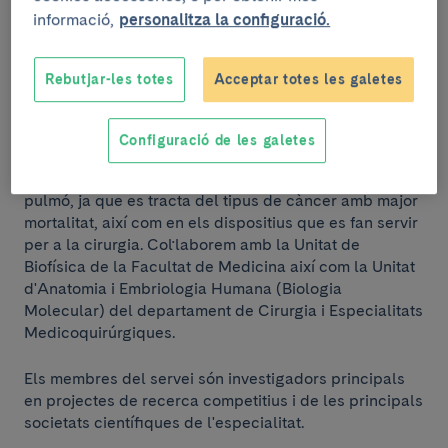
d'Investigació Biomèdica en Xarxa de Malalties
informació,
personalitza la configuració.
Respiratòries (CIBERES).
Rebutjar-les totes
Acceptar totes les galetes
Principals línees d'investigació
Configuració de les galetes
Les principals línies de recerca se centren en el
diagnòstic, estadificació i tractament del càncer de
pulmó, ja que es tracta del tipus de càncer amb major
mortalitat, així com en els dispositius que es fan servir
per a la cirurgia. Col·laborem amb la Unitat de
Biofísica de la Facultat de Medicina així com la Unitat
d'Anatomia i Embriologia Humana (Biologia
Molecular) del departament de Cirurgia i Especialitats
Medicoquirúrgiques.
Els membres del servei són investigadors principals
en projectes de recerca competitius i de les principals
societats científiques de l'especialitat.