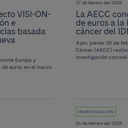
27 de febrero del 2026
ecto VISI-ON-
La AECC conc
ón e
de euros a la 
ncias basada
cáncer del I
ueva
Ayer, jueves 26 de fe
Cáncer (AECC) realizó
investigación concedi.
izonte Europa y
s de euros en el marco
INVESTIGACIÓN
24 de febrero del 2026