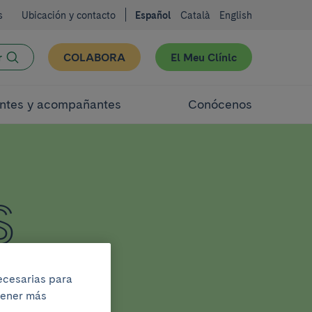
s
Ubicación y contacto
Español
Català
English
r
COLABORA
El Meu Clínic
ntes y acompañantes
Conócenos
S
necesarias para
btener más