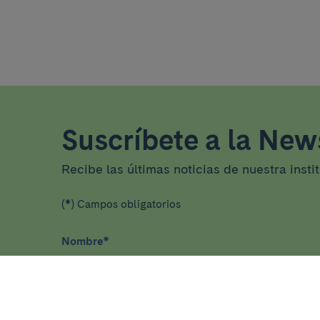
Suscríbete a la News
Recibe las últimas noticias de nuestra insti
(*) Campos obligatorios
Nombre
*
He leído y acepto
la política de privacidad
*