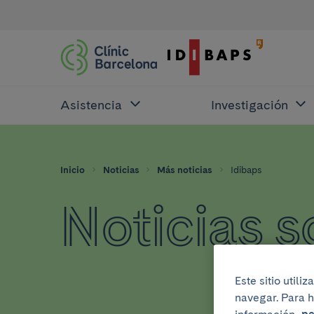
Asistencia
Investigación
Inicio
Noticias
Más noticias
Idibaps
Noticias 
Este sitio util
navegar. Para h