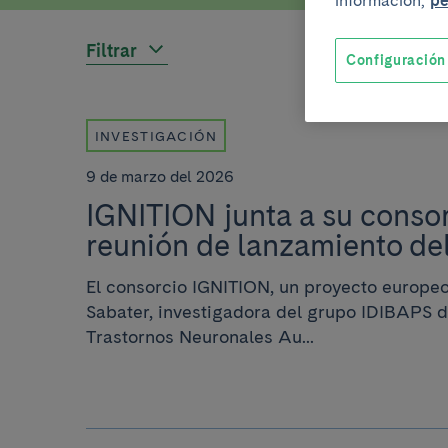
información,
pe
Filtrar
Configuración
INVESTIGACIÓN
9 de marzo del 2026
IGNITION junta a su consor
reunión de lanzamiento de
El consorcio IGNITION, un proyecto europeo
Sabater, investigadora del grupo IDIBAPS 
Trastornos Neuronales Au...