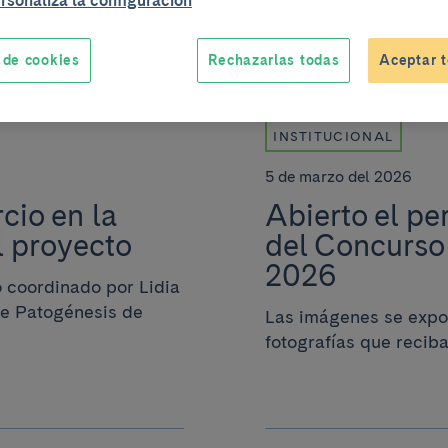
rsonaliza la configuración
 de cookies
Rechazarlas todas
Aceptar t
INSTITUCIONAL
5 de marzo del 2026
cio en la
Abierto el pe
l proyecto
del Concurso 
2026
 coordinado por Lidia
de Patogénesis de
Las imágenes se expo
fotografías que reciba