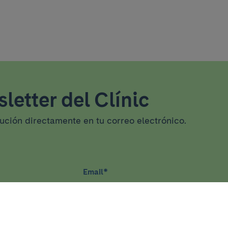
letter del Clínic
tución directamente en tu correo electrónico.
Email
*