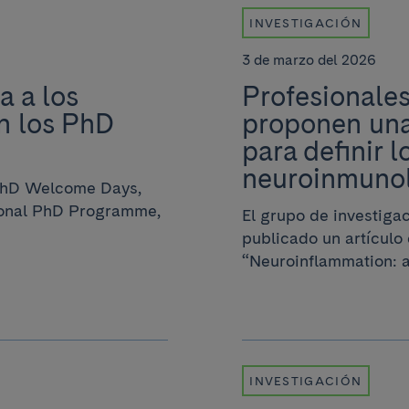
INVESTIGACIÓN
3 de marzo del 2026
a a los
Profesionales
n los PhD
proponen una
para definir 
neuroinmunol
 PhD Welcome Days,
tional PhD Programme,
El grupo de investiga
publicado un artículo 
“Neuroinflammation: an
INVESTIGACIÓN