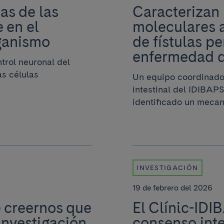
as de las
Caracterizan
 en el
moleculares a
ganismo
de fístulas p
enfermedad 
trol neuronal del
s células
Un equipo coordinado
intestinal del IDIBAP
identificado un mecani
INVESTIGACIÓN
19 de febrero del 2026
 creernos que
El Clínic-IDI
investigación
consenso inte