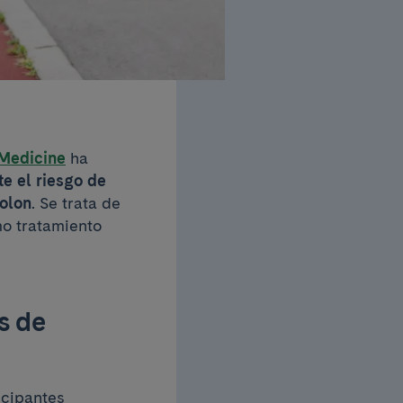
 Medicine
ha
te el riesgo de
colon
. Se trata de
mo tratamiento
s de
icipantes