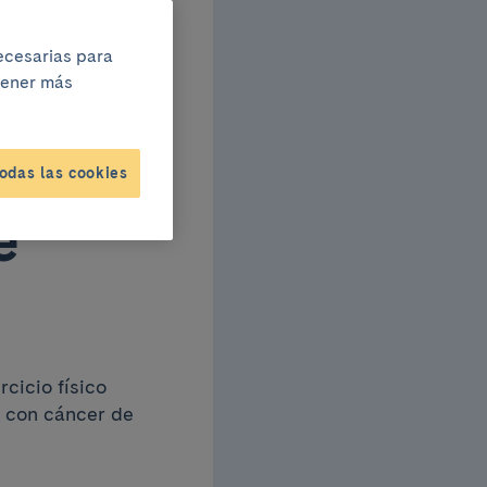
necesarias para
icio
btener más
a en
odas las cookies
e
cicio físico
s con cáncer de