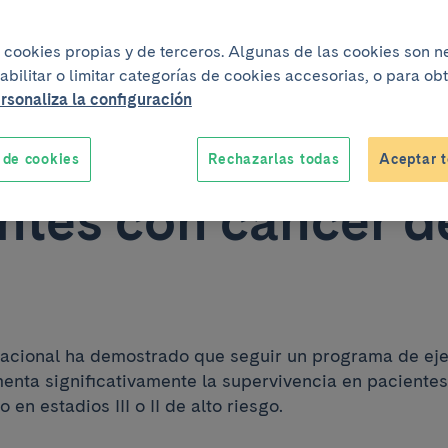
5
iza cookies propias y de terceros. Algunas de las cookies son 
se salva: el ejerc
abilitar o limitar categorías de cookies accesorias, o para o
rsonaliza la configuración
a la supervivenci
 de cookies
Rechazarlas todas
Aceptar t
ntes con cáncer d
nacional ha demostrado que seguir un programa de ejer
enta significativamente la supervivencia en paciente
 en estadios III o II de alto riesgo.