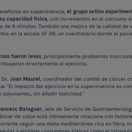
neficios en supervivencia,
el grupo activo experimen
 su capacidad física
, con incrementos en el consumo d
 de 6 minutos. También una mejora de la calidad de vi
tos en la escala SF-36, un cuestionario donde el paci
rsos fueron leves
, principalmente problemas musculoe
tribuyeron directamente al ejercicio.
 Dr.
Joan Maurel
, coordinador del comité de cáncer co
ue "El impacto del ejercicio en la supervivencia es co
 adyuvantes, sin añadir toxicidad."
rancesc Balaguer
, Jefe de Servicio de Gastroenterologí
cáncer de colon está íntimamente relaciona con factor
portante seguir una dieta mediterránea rica en fibra, 
 regular y eliminar costumbres tóxicas como el tabaqu