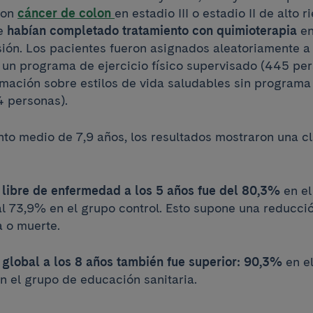
con
cáncer de colon
en estadio III o estadio II de alto r
e
habían completado tratamiento con quimioterapia
en
usión. Los pacientes fueron asignados aleatoriamente a
 un programa de ejercicio físico supervisado (445 per
ormación sobre estilos de vida saludables sin programa
4 personas).
to medio de 7,9 años, los resultados mostraron una cl
:
 libre de enfermedad a los 5 años fue del 80,3%
en el
 al 73,9% en el grupo control. Esto supone una reducci
a o muerte.
 global a los 8 años también fue superior: 90,3%
en el
en el grupo de educación sanitaria.