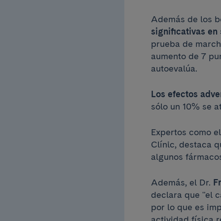
Además de los be
significativas en
prueba de marcha
aumento de 7 pun
autoevalúa.
Los efectos adve
sólo un 10% se a
Expertos como el
Clínic, destaca q
algunos fármacos
Además, el Dr.
F
declara que "el 
por lo que es im
actividad física