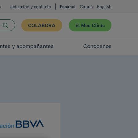
s
Ubicación y contacto
Español
Català
English
r
COLABORA
El Meu Clínic
ntes y acompañantes
Conócenos