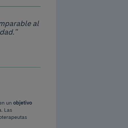
omparable al
dad."
 en un
objetivo
. Las
ioterapeutas