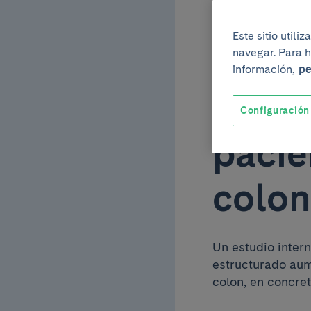
25 de junio del 202
Este sitio util
Mover
navegar. Para h
información,
pe
mejor
Configuración
pacie
colon
Un estudio inter
estructurado aum
colon, en concreto