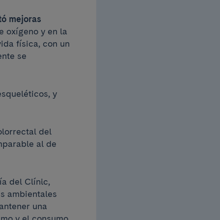
tó mejoras
e oxígeno y en la
da física, con un
ente se
squeléticos, y
lorrectal del
mparable al de
a del Clínic,
es ambientales
mantener una
ismo y el consumo