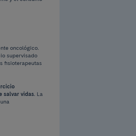
ente oncológico.
cio supervisado
s fisioterapeutas
ercicio
e salvar vidas
. La
 una