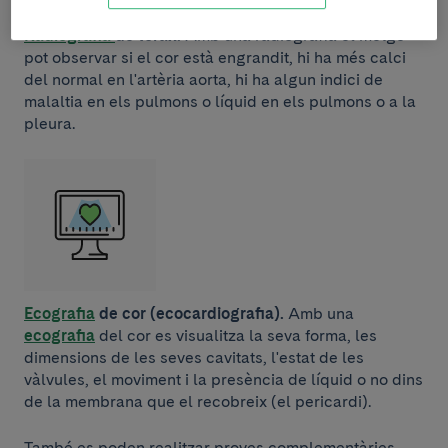
Radiografia
de tòrax.
Amb una radiografia el metge
pot observar si el cor està engrandit, hi ha més calci
del normal en l'artèria aorta, hi ha algun indici de
malaltia en els pulmons o líquid en els pulmons o a la
pleura.
Ecografia
de cor (ecocardiografia).
Amb una
ecografia
del cor es visualitza la seva forma, les
dimensions de les seves cavitats, l'estat de les
vàlvules, el moviment i la presència de líquid o no dins
de la membrana que el recobreix (el pericardi).
També es poden realitzar proves complementàries