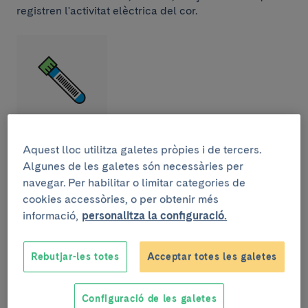
registren l'activitat elèctrica del cor.
Anàlisi de sang.
L'anàlisi de diferents paràmetres
Aquest lloc utilitza galetes pròpies i de tercers.
sanguinis -com el nivell de sucre, colesterol,
Algunes de les galetes són necessàries per
hormones o funcionament del ronyó- dóna informació
navegar. Per habilitar o limitar categories de
sobre el grau de dany que pateix el cor i la resta
cookies accessòries, o per obtenir més
d'òrgans.
informació,
personalitza la configuració.
Rebutjar-les totes
Acceptar totes les galetes
Configuració de les galetes