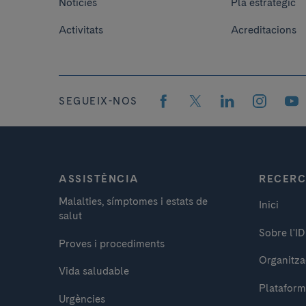
Notícies
Pla estratègic
Activitats
Acreditacions
SEGUEIX-NOS
ASSISTÈNCIA
RECER
Malalties, símptomes i estats de
Inici
salut
Sobre l'I
Proves i procediments
Organitza
Vida saludable
Plataform
Urgències