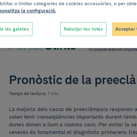
bilitar o limitar categories de cookies accessòries, o per obt
sonalitza la configuració.
e les galetes
Rebutjar-les totes
Acceptar 
Un projecte elaborat conjun
Pronòstic de la preecl
Temps de lectura:
1 min
La majoria dels casos de preeclàmpsia responen a
solen tenir conseqüències importants durant l'emba
dones donen a llum a nadons sans. Per evitar la s
severes és fonamental el diagnòstic primerenc (real