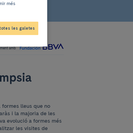
enir més
totes les galetes
tament amb
àmpsia
 formes lleus que no
ràs i la majoria de les
eva evolució a formes més
itzar les visites de