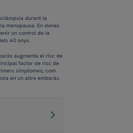
eeclàmpsia durant la
 la menopausa. En dones
nir un control de la
dels 40 anys.
baràs augmenta el risc de
incipal factor de risc de
primers símptomes; com
sia en un altre embaràs.