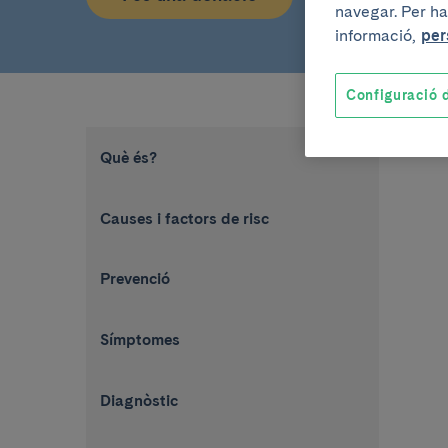
navegar. Per ha
informació,
per
Configuració d
Què és?
Causes i factors de risc
Prevenció
Símptomes
Diagnòstic