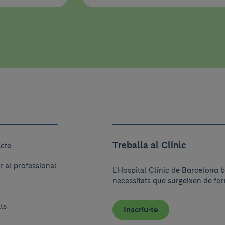
Treballa al Clínic
acte
r al professional
L'Hospital Clínic de Barcelona b
necessitats que surgeixen de for
ats
Inscriu-te