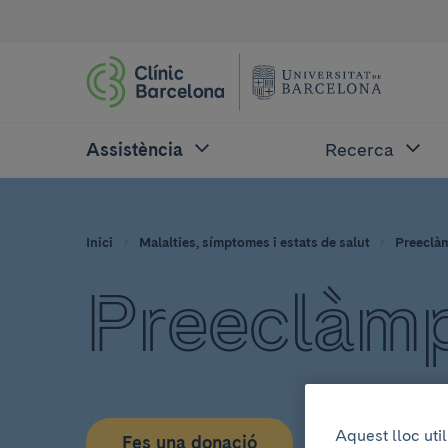
Assistència
Recerca
Inici
Malalties, símptomes i estats de salut
Preeclà
Preeclàmp
Aquest lloc uti
Fes una donació