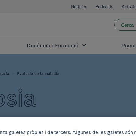
Notícies
Podcasts
Activit
Cerca
Docència i Formació
Pacie
mpsia
Evolució de la malaltia
sia
litza galetes pròpies i de tercers. Algunes de les galetes són