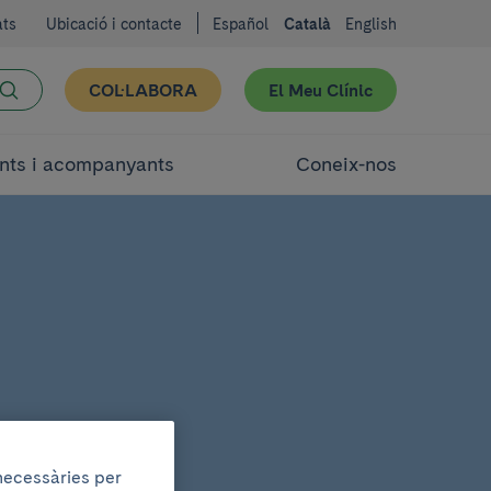
ats
Ubicació i contacte
Español
Català
English
COL·LABORA
El Meu Clínic
nts i acompanyants
Coneix-nos
 necessàries per