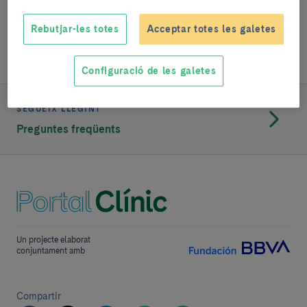
Pel que fa als tractaments no quirúrgics, encara que
han aparegut algunes tècniques, sembla que els
Rebutjar-les totes
Acceptar totes les galetes
resultats no són els esperats.
Configuració de les galetes
SEGUEIX LLEGINT
Preguntes freqüents
Un projecte elaborat
conjuntament amb
Compartir