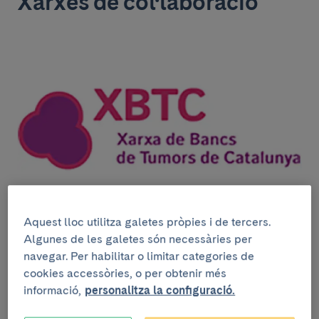
Xarxes de col·laboració
Aquest lloc utilitza galetes pròpies i de tercers.
Algunes de les galetes són necessàries per
El Biobanc com a plataforma científico-tècnica de
navegar. Per habilitar o limitar categories de
suport a la recerca col·labora en xarxes d’àmbit
nacional i internacional. Des del Banc de Tumors i
cookies accessòries, o per obtenir més
Teixits, el Biobanc coordina la Xarxa Catalana de
informació,
personalitza la configuració.
Bancs de Tumors,
XBTC
.