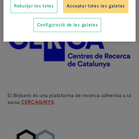
Rebutjar-les totes
Acceptar totes les galetes
Configuració de les galetes
El Biobanc és una plataforma de recerca adherida a la
xarxa
CERCAGINYS
.