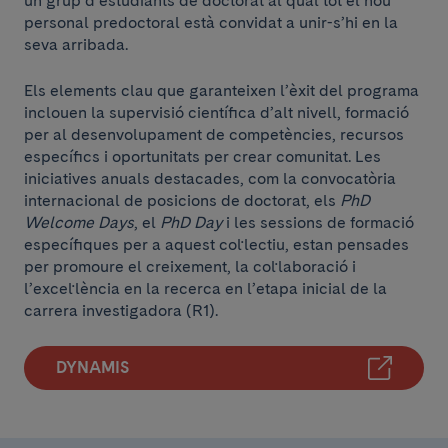
un grup d’estudiants de doctorat al qual tot el nou
personal predoctoral està convidat a unir-s’hi en la
seva arribada.
Els elements clau que garanteixen l’èxit del programa
inclouen la supervisió científica d’alt nivell, formació
per al desenvolupament de competències, recursos
específics i oportunitats per crear comunitat. Les
iniciatives anuals destacades, com la convocatòria
internacional de posicions de doctorat, els
PhD
Welcome Days
, el
PhD Day
i les sessions de formació
específiques per a aquest col·lectiu, estan pensades
per promoure el creixement, la col·laboració i
l’excel·lència en la recerca en l’etapa inicial de la
carrera investigadora (R1).
DYNAMIS