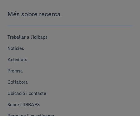
Més sobre recerca
Treballar a l'Idibaps
Notícies
Activitats
Premsa
Col·labora
Ubicació i contacte
Sobre l'IDIBAPS
Portal de l'investigador
iMarina
Funding Opportunities