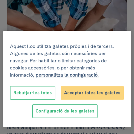
Aquest lloc utilitza galetes pròpies i de tercers.
Algunes de les galetes són necessàries per
navegar. Per habilitar o limitar categories de
cookies accessòries, o per obtenir més
informació,
personalitza la configuració.
El
International PhD Programme
at IDIBAPS
està
Rebutjar-les totes
Acceptar totes les galetes
dissenyat per donar suport als investigadors
predoctorals (R1) al llarg del seu recorregut científic i
professional. Aquesta iniciativa està oberta a tots els
Configuració de les galetes
R1 dels grups de recerca de l’IDIBAPS. Ofereix una
gran varietat d’oportunitats, moltes de les quals s’han
desenvolupat en col·laboració amb la
PhD community,