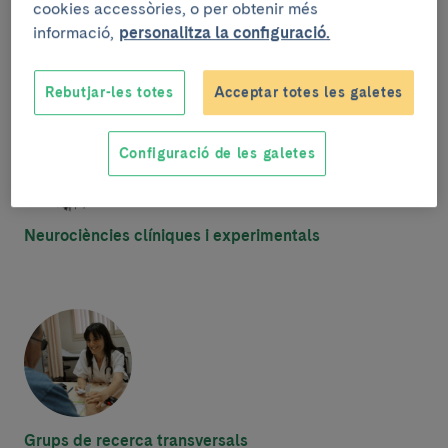
cookies accessòries, o per obtenir més
Fetge, sistema digestiu i metabolisme
informació,
personalitza la configuració.
Rebutjar-les totes
Acceptar totes les galetes
Configuració de les galetes
Neurociències clíniques i experimentals
Grups de recerca transversals