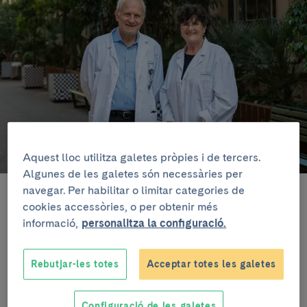
Aquest lloc utilitza galetes pròpies i de tercers.
Algunes de les galetes són necessàries per
navegar. Per habilitar o limitar categories de
Pere Ginès i Núria Fabrellas.
cookies accessòries, o per obtenir més
informació,
personalitza la configuració.
Escoltar article
Rebutjar-les totes
Acceptar totes les galetes
El Clínic-IDIBAPS ha tingut una participació rellevant
en aquest informe a través de dos dels tres
Configuració de les galetes