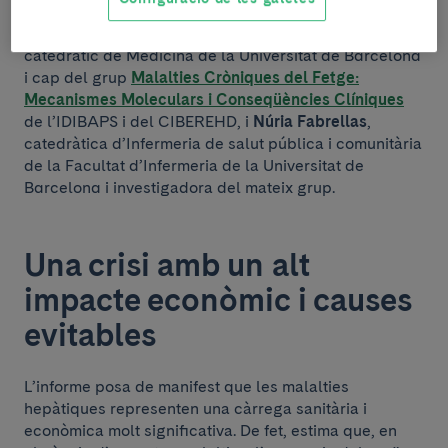
comissionats espanyols:
Pere Ginès
, consultor sènior
del Servei d’Hepatologia de l’Hospital Clínic,
catedràtic de Medicina de la Universitat de Barcelona
i cap del grup
Malalties Cròniques del Fetge:
Mecanismes Moleculars i Conseqüències Clíniques
de l’IDIBAPS i del CIBEREHD, i
Núria Fabrellas
,
catedràtica d’Infermeria de salut pública i comunitària
de la Facultat d’Infermeria de la Universitat de
Barcelona i investigadora del mateix grup.
Una crisi amb un alt
impacte econòmic i causes
evitables
L’informe posa de manifest que les malalties
hepàtiques representen una càrrega sanitària i
econòmica molt significativa. De fet, estima que, en