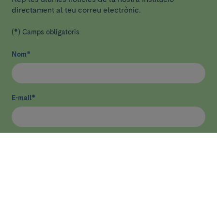
directament al teu correu electrònic.
(*) Camps obligatoris
Nom
*
E-mail
*
He llegit i accepto
la política de privacitat
*
Enviar