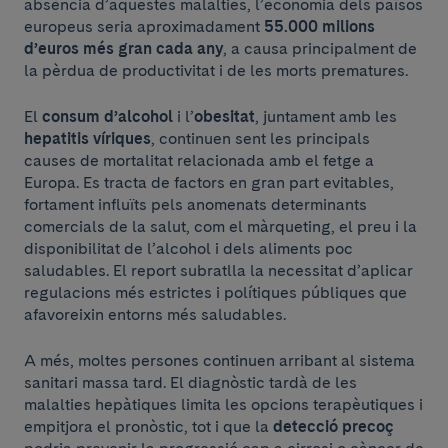
absència d’aquestes malalties, l’economia dels països
europeus seria aproximadament
55.000 milions
d’euros més gran cada any
, a causa principalment de
la pèrdua de productivitat i de les morts prematures.
El
consum d’alcohol
i l’
obesitat
, juntament amb les
hepatitis víriques
, continuen sent les principals
causes de mortalitat relacionada amb el fetge a
Europa. Es tracta de factors en gran part evitables,
fortament influïts pels anomenats determinants
comercials de la salut, com el màrqueting, el preu i la
disponibilitat de l’alcohol i dels aliments poc
saludables. El report subratlla la necessitat d’aplicar
regulacions més estrictes i polítiques públiques que
afavoreixin entorns més saludables.
A més, moltes persones continuen arribant al sistema
sanitari massa tard. El diagnòstic tardà de les
malalties hepàtiques limita les opcions terapèutiques i
empitjora el pronòstic, tot i que la
detecció precoç