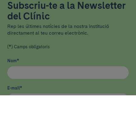
Subscriu-te a la Newsletter
del Clínic
Rep les últimes notícies de la nostra institució
directament al teu correu electrònic.
(*) Camps obligatoris
Nom
*
E-mail
*
He llegit i accepto
la política de privacitat
*