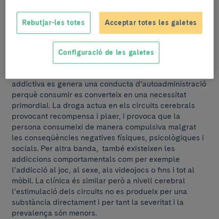
registrat que les drogues més consumides a les
ciutats d’Espanya són la cocaïna i el cànnabis.
Rebutjar-les totes
Acceptar totes les galetes
Pràcticament el consum de substàncies comença
entre els 13-14 anys amb porros, tabac i alcohol i
Configuració de les galetes
després continua amb les altres drogues entre els 16 i
18 anys. Quan una persona pren una substància
addictiva es genera una conducta d’autoadministració
perquè consumir es converteix en una necessitat
primordial. La droga actua en els circuits cerebrals
provocant recompensa i plaer, i provoca que la
persona consumeixi de manera compulsiva malgrat
les conseqüències negatives físiques, psicològiques i
socials. Per altra banda, també existeixen les
addiccions comportamentals com per exemple
l’addicció al joc, al sexe, als videojocs o fins i tot al
mòbil. La clínica és similar però a nivell cerebral
l’estimulació dels circuits no es produeix per una
substància directament i per tant la severitat i la
prevalença són menors.