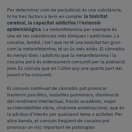
Per determinar com de perjudicial és una substància,
hi ha tres factors a tenir en compte:
la toxicitat
cerebral, la capacitat addictiva i l’extensió
epidemiològica
. La metamfetamina per exemple és
una de les substàncies més tòxiques i addictives. La
cocaïna, també, i tot i que no té una toxicitat tan gran
com la metamfetamina, té un ús més estès. El cànnabis
és menys tòxic i addictiu que la metamfetamina i la
cocaïna però és extensament consumit per la població
jove. Es calcula que en l’últim any una quarta part del
jovent n’ha consumit.
El consum continuat de cànnabis pot provocar
trastorns psicòtics, malalties pulmonars, disminució
del rendiment intel·lectual, fracàs acadèmic, major
accidentabilitat viària, síndrome amotivacional, que és
la pèrdua d’interès per qualsevol tema o activitat. Per
altra banda, el consum freqüent de cocaïna pot
provocar un risc important de patologies