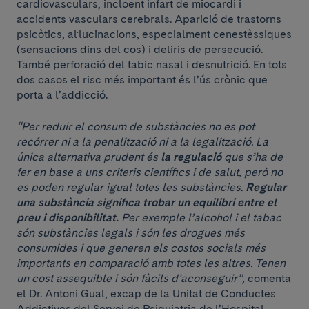
cardiovasculars, incloent infart de miocardi i
accidents vasculars cerebrals. Aparició de trastorns
psicòtics, al·lucinacions, especialment cenestèssiques
(sensacions dins del cos) i deliris de persecució.
També perforació del tabic nasal i desnutrició. En tots
dos casos el risc més important és l’ús crònic que
porta a l’addicció.
“Per reduir el consum de substàncies no es pot
recórrer ni a la penalització ni a la legalització. La
única alternativa prudent és
la regulació
que s’ha de
fer en base a uns criteris científics i de salut, però no
es poden regular igual totes les substàncies.
Regular
una substància significa trobar un equilibri entre el
preu i disponibilitat.
Per exemple l’alcohol i el tabac
són substàncies legals i són les drogues més
consumides i que generen els costos socials més
importants en comparació amb totes les altres. Tenen
un cost assequible i són fàcils d’aconseguir”,
comenta
el Dr. Antoni Gual, excap de la Unitat de Conductes
Addictives del Servei de Psiquiatria de l’Hospital