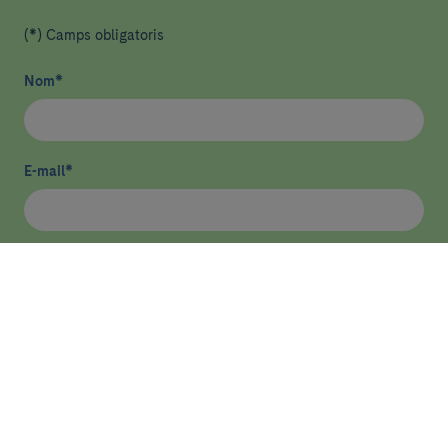
(*) Camps obligatoris
Nom
*
E-mail
*
He llegit i accepto
la política de privacitat
*
Enviar
ASSISTÈNCIA