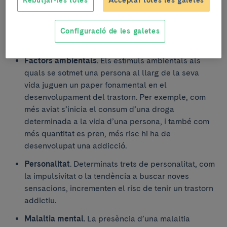
Els factors més influents en el desenvolupament d’un
trastorn addictiu són els següents:
Factors genètics
. Un dels factors fonamentals ve
Configuració de les galetes
determinat per la genètica.
Factors ambientals
. Els estímuls ambientals als
quals se sotmet una persona al llarg de la seva
vida juguen un paper fonamental en el
desenvolupament del trastorn. Per exemple, com
més aviat s’inicia el consum d’una droga
determinada a la vida d’una persona, i també com
més quantitat es pren, més risc hi ha de
desenvolupat una addicció.
Personalitat
. Determinats trets de personalitat, com
la impulsivitat o la tendència a buscar noves
sensacions, incrementen el risc de tenir un trastorn
addictiu.
Malaltia mental
. La presència d’una malaltia