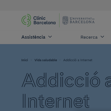
Assistència
Recerca
Inici
Vida saludable
Addicció a Internet
Addicció 
Internet