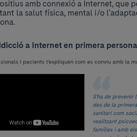
ositius amb connexió a Internet, que 
tant la salut física, mental i/o l'adapta
ona.
dicció a Internet en primera person
sionals i pacients t'expliquen com es conviu amb la ma
S'ha de prevenir l
des de la primera 
sanitari com socia
realitzant psico
famílies i amb el