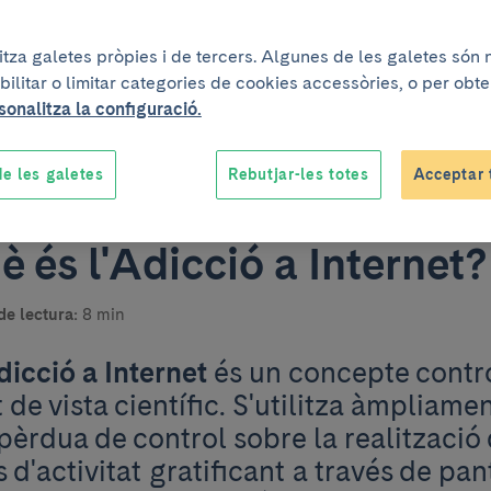
litza galetes pròpies i de tercers. Algunes de les galetes són
bilitar o limitar categories de cookies accessòries, o per obt
sonalitza la configuració.
Un projecte elaborat conjuntament
e les galetes
Rebutjar-les totes
Acceptar 
è és l'Adicció a Internet?
e lectura:
8 min
dicció a Internet
és un concepte contro
 de vista científic. S'utilitza àmpliamen
 pèrdua de control sobre la realització
s d'activitat gratificant a través de pan