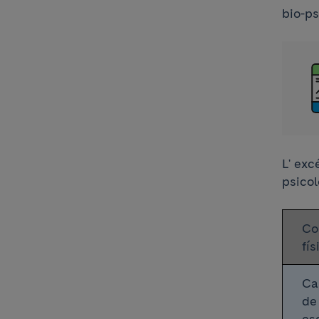
bio-ps
L' exc
psicol
Co
fís
Ca
de 
es