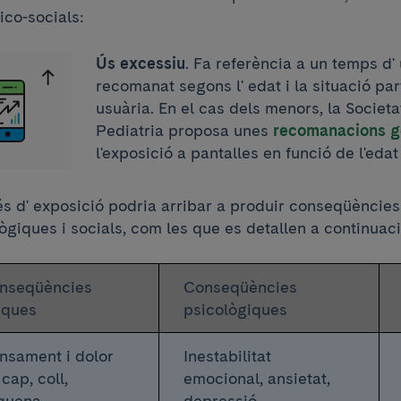
ico-socials:
Ús excessiu
. Fa referència a un temps d'
recomanat segons l' edat i la situació par
usuària. En el cas dels menors, la Societ
Pediatria proposa unes
recomanacions g
l'exposició a pantalles en funció de l'eda
és d' exposició podria arribar a produir conseqüències 
ògiques i socials, com les que es detallen a continuaci
nseqüències
Conseqüències
iques
psicològiques
nsament i dolor
Inestabilitat
cap, coll,
emocional, ansietat,
quena...
depressió...