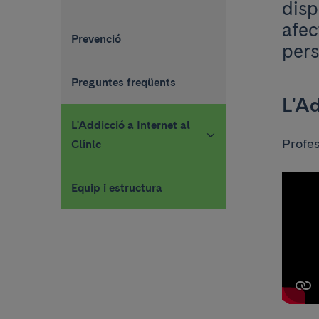
disp
afec
Prevenció
pers
Preguntes freqüents
L'Ad
L'Addicció a Internet al
Profes
Clínic
Equip i estructura