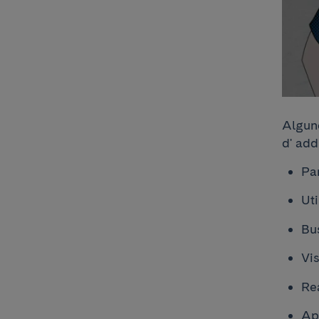
Algune
d' add
Par
Uti
Bu
Vis
Re
Ap