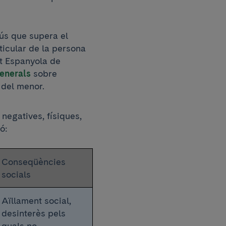
 ús que supera el
ticular de la persona
at Espanyola de
enerals
sobre
t del menor.
negatives, físiques,
ó:
Conseqüències
socials
Aïllament social,
desinterès pels
quals no