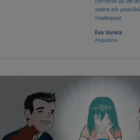
correcte ús de le
sobre els possibl
inadequat.
Eva Varela
Psiquiatra