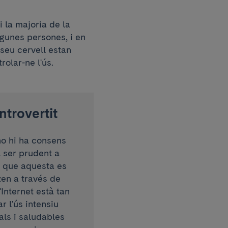
i la majoria de la
lgunes persones, i en
 seu cervell estan
olar-ne l'ús.
ntrovertit
no hi ha consens
l ser prudent a
ja que aquesta es
zen a través de
'Internet està tan
r l'ús intensiu
ls i saludables