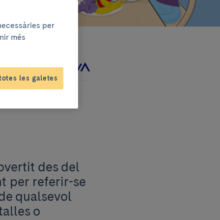
 necessàries per
enir més
 amb
totes les galetes
vertit des del
t per referir-se
 de qualsevol
talles o