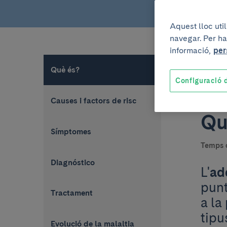
Aquest lloc uti
navegar. Per ha
informació,
per
Què és?
Configuració d
Causes i factors de risc
Qu
Símptomes
Temps d
Diagnóstico
L'
ad
punt
Tractament
a la
tipu
Evolució de la malaltia