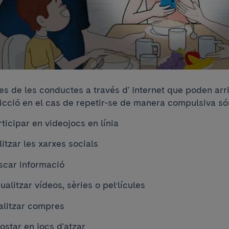
s de les conductes a través d' Internet que poden arri
icció en el cas de repetir-se de manera compulsiva s
ticipar en videojocs en línia
litzar les xarxes socials
scar informació
ualitzar vídeos, sèries o pel·lícules
alitzar compres
ostar en jocs d'atzar