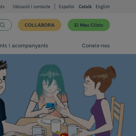
ats
Ubicació i contacte
Español
Català
English
COL·LABORA
El Meu Clínic
nts i acompanyants
Coneix-nos