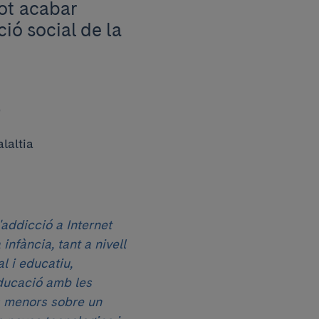
pot acabar
ció social de la
a
laltia
'addicció a Internet
infància, tant a nivell
l i educatiu,
educació amb les
s menors sobre un