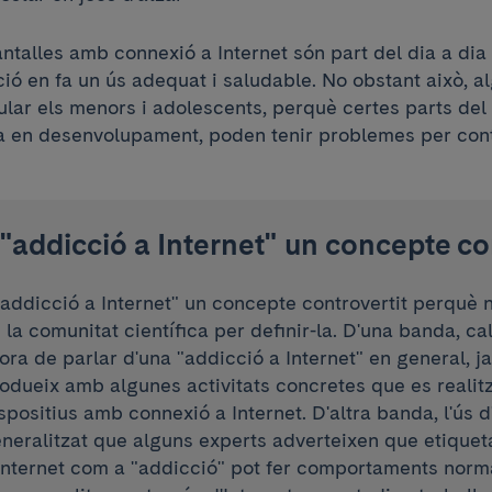
ntalles amb connexió a Internet són part del dia a dia 
ió en fa un ús adequat i saludable. No obstant això, a
ular els menors i adolescents, perquè certes parts del
 en desenvolupament, poden tenir problemes per contr
'"addicció a Internet" un concepte co
"addicció a Internet" un concepte controvertit perquè 
 la comunitat científica per definir-la. D'una banda, ca
hora de parlar d'una "addicció a Internet" en general, 
odueix amb algunes activitats concretes que es realit
spositius amb connexió a Internet. D'altra banda, l'ús d
neralitzat que alguns experts adverteixen que etiqueta
Internet com a "addicció" pot fer comportaments norma