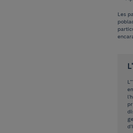
Les pa
poblac
partic
encara
L
L'
en
l'
pr
di
ge
d'