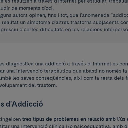
e es realitzen a través d'Internet per estudiar, treball
udir de moments d'oci.
guns autors opinen, fins i tot, que l'anomenada "addicc
 realitat un símptoma d'altres trastorns subjacents co
pressiu o certes dificultats en les relacions interpers
s diagnostica una addicció a través d' Internet es co
zar una intervenció terapèutica que abasti no només l
ambé les seves conseqüències, així com la resta dels f
olupament del trastorn.
s d'Addicció
tingeixen
tres tipus de problemes en relació amb l'ús 
itar una intervenció clínica i/o psicoeducativa, amb 