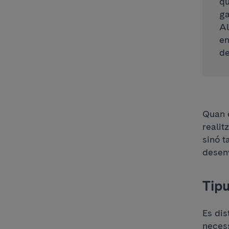
qu
ga
Al
en
de
Quan e
realit
sinó t
desenv
Tipu
Es dis
necess