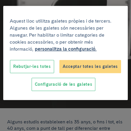
Aquest lloc utilitza galetes pròpies i de tercers.
Algunes de les galetes són necessàries per
navegar. Per habilitar o limitar categories de
cookies accessòries, o per obtenir més
informació,
personalitza la configuració.
Rebutjar-les totes
Acceptar totes les galetes
Configuració de les galetes
Alguns estudis estableixen els 35 anys, o fins i tot, els
40 anys, com a punt de tall per diferenciar entre