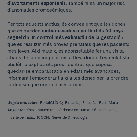
d'avortaments espontanis.
També hi ha un major risc
d'anomalies cromosòmiques.
Per tots aquests motius, és convenient que les dones
que es queden
embarassades a partir dels 40 anys
segueixin un control més exhaustiu de la gestació
i
que es realitzin més proves prenatals que les pacients
més joves. Així mateix, és aconsellable fer una visita
abans de la concepció, on la llevadora o l'especialista
obstètric explica els pros i contres que suposa
quedar-se embarassada en edats més avançades,
informant i empoderant així a les dones per a prendre
la decisió que creguin més adient.
Llegeix més sobre:
PortalCLÍNIC;
Embaràs;
Embaràs i Part;
Maria
Àngels Martínez;
Maternitat;
Síndrome de Transfusió Fetus Fetal;
muerte perinatal;
ICGON;
Servei de Ginecologia