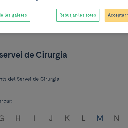
e les galetes
Rebutjar-les totes
Acceptar 
Un
servei de Cirurgia
ts del Servei de Cirurgia
ercar:
G
H
I
J
K
L
M
N