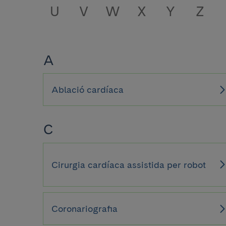
U
V
W
X
Y
Z
A
Ablació cardíaca
C
Cirurgia cardíaca assistida per robot
Coronariografia