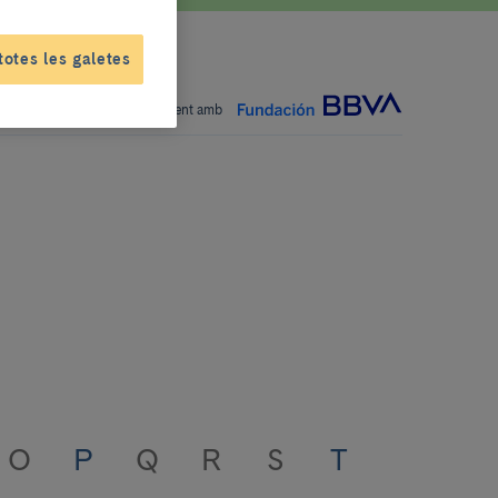
totes les galetes
 projecte elaborat conjuntament amb
O
P
Q
R
S
T