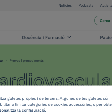
Notícies
Podcasts
Activit
Cerca
Docència i Formació
Pacie
ar
Proves i procediments
Cardiovascula
litza galetes pròpies i de tercers. Algunes de les galetes són
bilitar o limitar categories de cookies accessòries, o per obt
sonalitza la configuració.