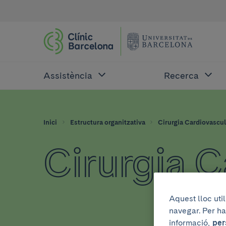
Assistència
Recerca
Inici
Estructura organitzativa
Cirurgia Cardiovascul
Cirurgia 
Aquest lloc uti
navegar. Per ha
informació,
per