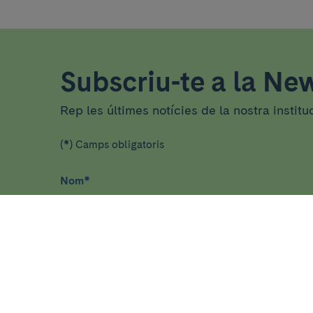
Subscriu-te a la New
Rep les últimes notícies de la nostra institu
(*) Camps obligatoris
Nom
*
He llegit i accepto
la política de privacitat
*