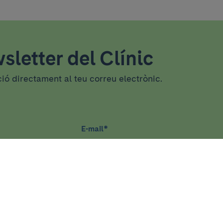
sletter del Clínic
ció directament al teu correu electrònic.
E-mail
*