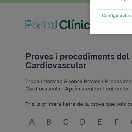
Configuració d
Proves i procediments del 
Cardiovascular
Troba informació sobre Proves i Procedimen
Cardiovascular. Aprèn a cuidar i cuidar-te.
Tria la primera lletra de la prova que vols c
A
B
C
D
E
F