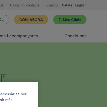
ats
Ubicació i contacte
Español
Català
English
COL·LABORA
El Meu Clínic
nts i acompanyants
Coneix-nos
r
 necessàries per
enir més