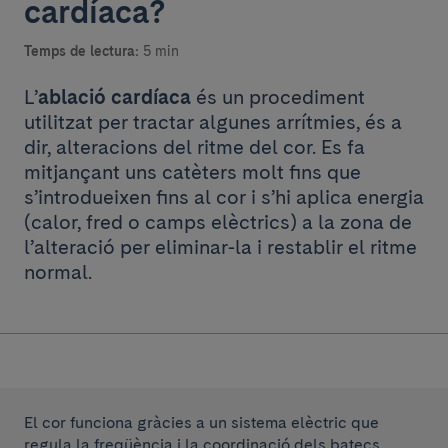
cardíaca?
Temps de lectura:
5 min
L’
ablació cardíaca
és un procediment
utilitzat per tractar algunes arrítmies, és a
dir, alteracions del ritme del cor. Es fa
mitjançant uns catèters molt fins que
s’introdueixen fins al cor i s’hi aplica energia
(calor, fred o camps elèctrics) a la zona de
l’alteració per eliminar-la i restablir el ritme
normal.
El cor funciona gràcies a un sistema elèctric que
regula la freqüència i la coordinació dels batecs.