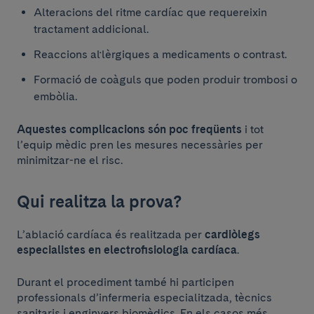
Alteracions del ritme cardíac que requereixin
tractament addicional.
Reaccions al·lèrgiques a medicaments o contrast.
Formació de coàguls que poden produir trombosi o
embòlia.
Aquestes complicacions són poc freqüents
i tot
l’equip mèdic pren les mesures necessàries per
minimitzar-ne el risc.
Qui realitza la prova?
L’ablació cardíaca és realitzada per
cardiòlegs
especialistes en electrofisiologia cardíaca
.
Durant el procediment també hi participen
professionals d’infermeria especialitzada, tècnics
sanitaris i enginyers biomèdics. En els casos més