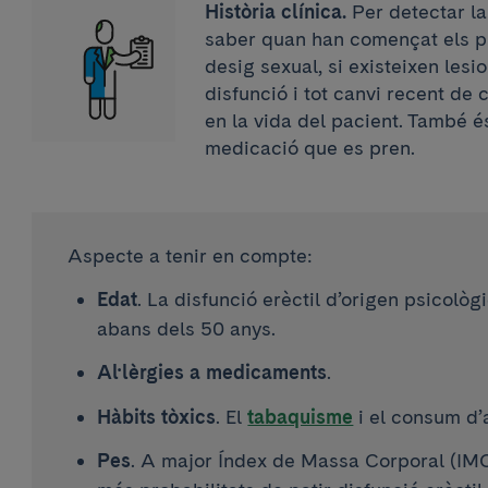
Història clínica.
Per detectar la
saber quan han començat els p
desig sexual, si existeixen les
disfunció i tot canvi recent de 
en la vida del pacient. També é
medicació que es pren.
Aspecte a tenir en compte:
Edat
. La disfunció erèctil d’origen psicolò
abans dels 50 anys.
Al·lèrgies a medicaments
.
Hàbits tòxics
. El
tabaquisme
i el consum d’
Pes
. A major Índex de Massa Corporal (IMC