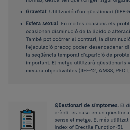
Gravetat
. Utilització d’un qüestionari (IIEF
Esfera sexual
. En moltes ocasions els prob
ocasionen disminució de la libido o alteraci
També pot ocórrer el contrari, la disminuci
l’ejaculació precoç poden desencadenar disf
la seqüència temporal d’aparició de proble
important. El metge utilitzarà qüestionaris 
mesura objectivables (IIEF-12, AMSS, PEDT, 
Qüestionari de símptomes.
El d
erèctil es basa en un qüestiona
sense el metge. El més utilitzat
Index of Erectile Function-5).