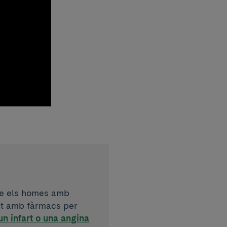
re els homes amb
ent amb fàrmacs per
un infart o una angina