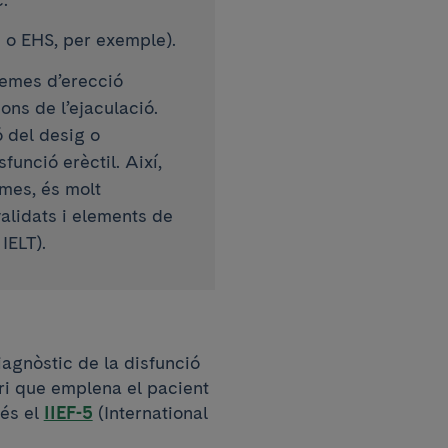
-5 o EHS, per exemple).
lemes d’erecció
ons de l’ejaculació.
ó del desig o
unció erèctil. Així,
mes, és molt
validats i elements de
IELT).
iagnòstic de la disfunció
ri que emplena el pacient
 és el
IIEF-5
(International