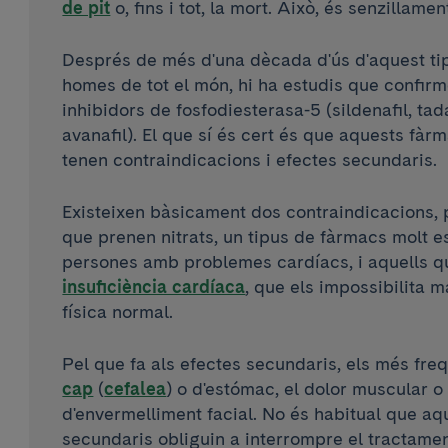
de pit
o, fins i tot, la mort. Això, és senzillamen
Després de més d'una dècada d'ús d'aquest ti
homes de tot el món, hi ha estudis que confirm
inhibidors de fosfodiesterasa-5 (sildenafil, tada
avanafil). El que sí és cert és que aquests fàrm
tenen contraindicacions i efectes secundaris.
Existeixen bàsicament dos contraindicacions, 
que prenen nitrats, un tipus de fàrmacs molt e
persones amb problemes cardíacs, i aquells q
insuficiència cardíaca
, que els impossibilita m
física normal.
Pel que fa als efectes secundaris, els més fre
cap
(
cefalea
) o d'estómac, el dolor muscular o
d'envermelliment facial. No és habitual que aq
secundaris obliguin a interrompre el tractamen