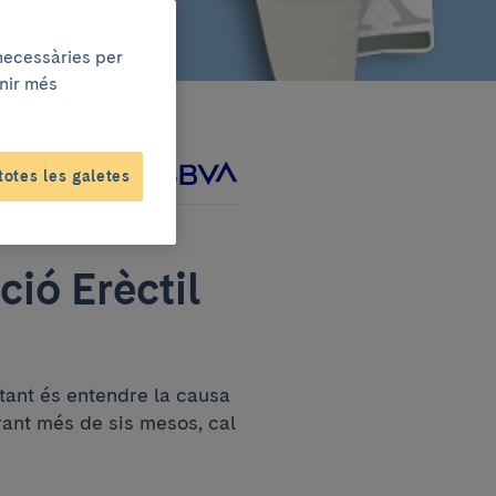
 necessàries per
enir més
totes les galetes
tament amb
ció Erèctil
tant és entendre la causa
urant més de sis mesos, cal