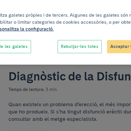
litza galetes pròpies i de tercers. Algunes de les galetes són
bilitar o limitar categories de cookies accessòries, o per obt
sonalitza la configuració.
e les galetes
Rebutjar-les totes
Acceptar 
Un projecte elaborat conjun
Diagnòstic de la Disfun
Temps de lectura:
3 min
Quan existeix un problema d’erecció, el més impor
que ho produeix. Si s’ha tingut disfunció erèctil d
consultar amb el metge especialista.