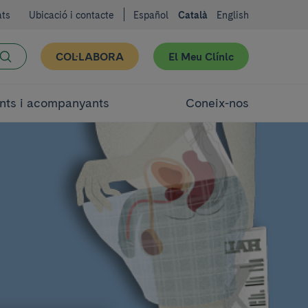
ats
Ubicació i contacte
Español
Català
English
COL·LABORA
El Meu Clínic
nts i acompanyants
Coneix-nos