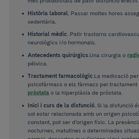
més probabilitats de patir disfunció erèctil.
Història laboral
. Passar moltes hores assegu
sedentària.
Historial mèdic
. Patir trastorns cardiovasc
neurològics i/o hormonals.
Antecedents quirúrgics
.Una cirurgia o
radi
pèlvica.
Tractament farmacològic
.La medicació per 
psicofàrmacs o els fàrmacs pel tractament
pròstata
o la hiperplàsia de pròstata.
Inici i curs de la disfunció
. Si la disfunció 
sol estar relacionada amb un origen psicològ
constant, pot ser d’origen físic. La presènc
nocturnes, matutines o determinades situac
normal, descarten que l’origen sigui orgàni