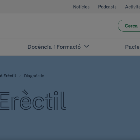
Notícies
Podcasts
Activit
Cerca
Docència i Formació
Pacie
ó Erèctil
Diagnòstic
Erèctil