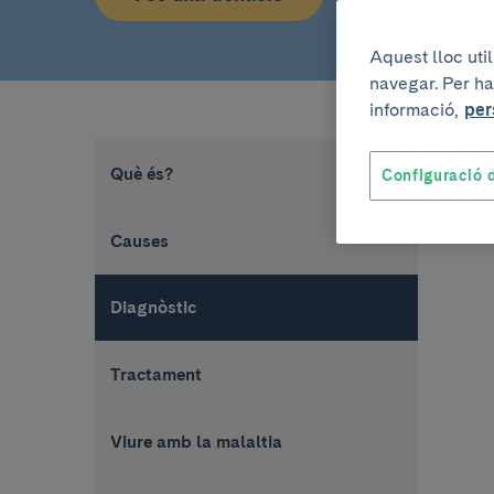
Aquest lloc uti
navegar. Per ha
informació,
per
Què és?
Configuració d
Causes
Diagnòstic
Tractament
Viure amb la malaltia