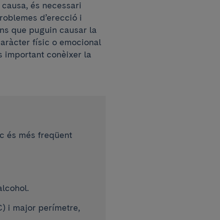
 causa, és necessari
roblemes d’erecció i
ions que puguin causar la
caràcter físic o emocional
s important conèixer la
gic és més freqüent
alcohol.
) i major perímetre,