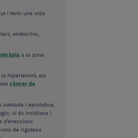
t i tenir una vida
ulars, endocrins,
oteràpia
a la zona
la hipertensió, els
 del
càncer de
és sobtada i episòdica,
ic; si és insidiosa i
ia d’ereccions
ions de rigidesa
c.