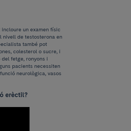
t incloure un examen físic
l nivell de testosterona en
pecialista també pot
ones, colesterol o sucre, i
 del fetge, ronyons i
alguns pacients necessiten
 funció neurològica, vasos
ó erèctil?