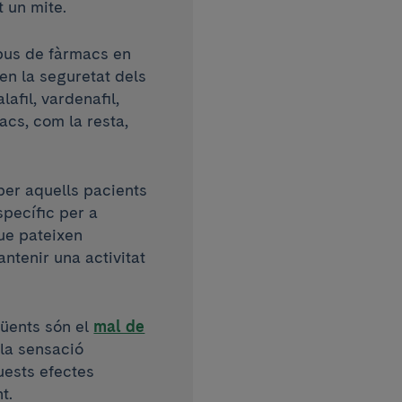
t un mite.
pus de fàrmacs en
en la seguretat dels
lafil, vardenafil,
acs, com la resta,
per aquells pacients
specífic per a
ue pateixen
antenir una activitat
qüents són el
mal de
 la sensació
uests efectes
t.