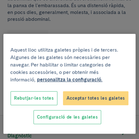
la panxa de l'embarassada. És una distensió ràpida,
en pocs dies, generalment, molesta, i associada a la
pressió abdominal.
Aquest lloc utilitza galetes pròpies i de tercers.
Algunes de les galetes són necessàries per
navegar. Per habilitar o limitar categories de
cookies accessòries, o per obtenir més
Contraccions
. L'augment del líquid amniòtic en el sac
informació,
personalitza la configuració.
del fetus receptor pot provocar contraccions, que es
caracteritzen per sensació de pressió abdominal i
enduriment de la zona inferior de l'abdomen.
Rebutjar-les totes
Acceptar totes les galetes
Configuració de les galetes
SEGUEIX LLEGINT
Diagnòstic