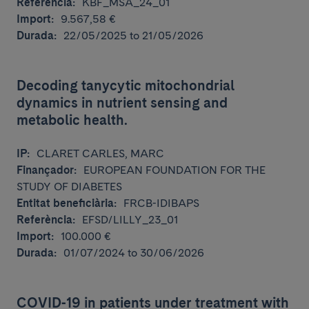
Referència:
KBF_MSA_24_01
Import:
9.567,58 €
Durada:
22/05/2025 to 21/05/2026
Decoding tanycytic mitochondrial
dynamics in nutrient sensing and
metabolic health.
IP:
CLARET CARLES, MARC
Finançador:
EUROPEAN FOUNDATION FOR THE
STUDY OF DIABETES
Entitat beneficiària:
FRCB-IDIBAPS
Referència:
EFSD/LILLY_23_01
Import:
100.000 €
Durada:
01/07/2024 to 30/06/2026
COVID-19 in patients under treatment with