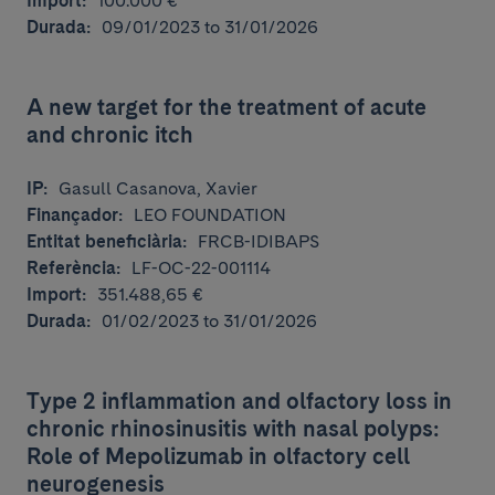
Import:
100.000 €
Durada:
09/01/2023 to 31/01/2026
A new target for the treatment of acute
and chronic itch
IP:
Gasull Casanova, Xavier
Finançador:
LEO FOUNDATION
Entitat beneficiària:
FRCB-IDIBAPS
Referència:
LF-OC-22-001114
Import:
351.488,65 €
Durada:
01/02/2023 to 31/01/2026
Type 2 inflammation and olfactory loss in
chronic rhinosinusitis with nasal polyps:
Role of Mepolizumab in olfactory cell
neurogenesis