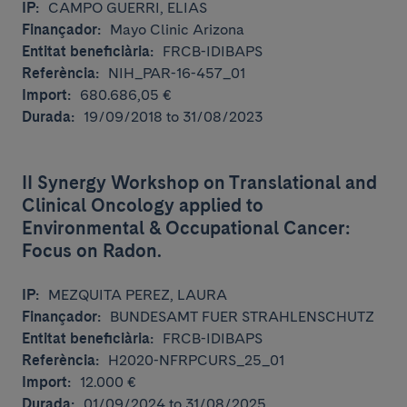
IP:
CAMPO GUERRI, ELIAS
Finançador:
Mayo Clinic Arizona
Entitat beneficiària:
FRCB-IDIBAPS
Referència:
NIH_PAR-16-457_01
Import:
680.686,05 €
Durada:
19/09/2018 to 31/08/2023
II Synergy Workshop on Translational and
Clinical Oncology applied to
Environmental & Occupational Cancer:
Agraïments
Focus on Radon.
IP:
MEZQUITA PEREZ, LAURA
Finançador:
BUNDESAMT FUER STRAHLENSCHUTZ
Entitat beneficiària:
FRCB-IDIBAPS
Referència:
H2020-NFRPCURS_25_01
Import:
12.000 €
Durada:
01/09/2024 to 31/08/2025