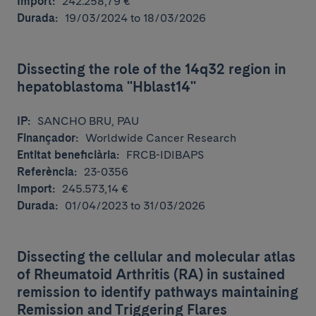
Import:
242.258,79 €
Durada:
19/03/2024 to 18/03/2026
Dissecting the role of the 14q32 region in
hepatoblastoma "Hblast14"
IP:
SANCHO BRU, PAU
Finançador:
Worldwide Cancer Research
Entitat beneficiària:
FRCB-IDIBAPS
Referència:
23-0356
Import:
245.573,14 €
Durada:
01/04/2023 to 31/03/2026
Dissecting the cellular and molecular atlas
of Rheumatoid Arthritis (RA) in sustained
remission to identify pathways maintaining
Remission and Triggering Flares