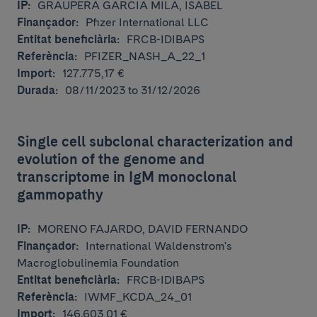
IP:
GRAUPERA GARCIA MILA, ISABEL
Finançador:
Pfizer International LLC
Entitat beneficiària:
FRCB-IDIBAPS
Referència:
PFIZER_NASH_A_22_1
Import:
127.775,17 €
Durada:
08/11/2023 to 31/12/2026
Single cell subclonal characterization and
evolution of the genome and
transcriptome in IgM monoclonal
gammopathy
IP:
MORENO FAJARDO, DAVID FERNANDO
Finançador:
International Waldenstrom's
Macroglobulinemia Foundation
Entitat beneficiària:
FRCB-IDIBAPS
Referència:
IWMF_KCDA_24_01
Import:
146.603,01 €