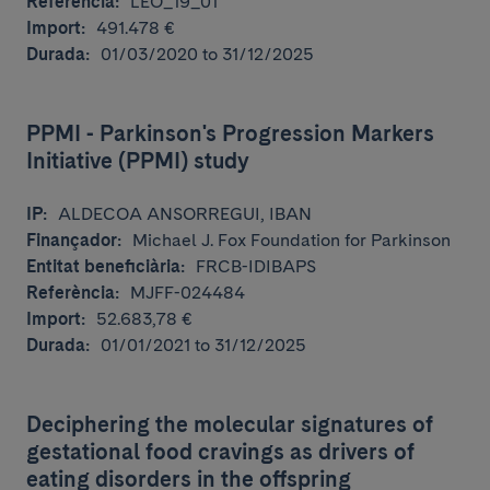
Referència:
LEO_19_01
Import:
491.478 €
Durada:
01/03/2020 to 31/12/2025
PPMI - Parkinson's Progression Markers
Initiative (PPMI) study
IP:
ALDECOA ANSORREGUI, IBAN
Finançador:
Michael J. Fox Foundation for Parkinson
Entitat beneficiària:
FRCB-IDIBAPS
Referència:
MJFF-024484
Import:
52.683,78 €
Durada:
01/01/2021 to 31/12/2025
Deciphering the molecular signatures of
gestational food cravings as drivers of
eating disorders in the offspring