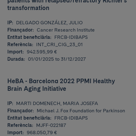
patients with relapsed/refractory Richter's
transformation
IP:
DELGADO GONZÁLEZ, JULIO
Finançador:
Cancer Research Institute
Entitat beneficiària:
FRCB-IDIBAPS
Referència:
INT_CRI_CIG_23_01
Import:
942.595,99 €
Durada:
01/01/2025 to 31/12/2027
HeBA - Barcelona 2022 PPMI Healthy
Brain Aging Initiative
IP:
MARTI DOMENECH, MARIA JOSEFA
Finançador:
Michael J. Fox Foundation for Parkinson
Entitat beneficiària:
FRCB-IDIBAPS
Referència:
MJFF-022187
Import:
968.050,79 €