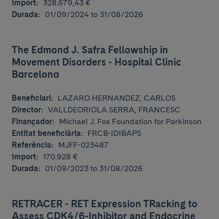
Import:
328.679,43 €
Durada:
01/09/2024 to 31/08/2026
The Edmond J. Safra Fellowship in
Movement Disorders - Hospital Clinic
Barcelona
Beneficiari:
LAZARO HERNANDEZ, CARLOS
Director:
VALLDEORIOLA SERRA, FRANCESC
Finançador:
Michael J. Fox Foundation for Parkinson
Entitat beneficiària:
FRCB-IDIBAPS
Referència:
MJFF-023487
Import:
170.928 €
Durada:
01/09/2023 to 31/08/2026
RETRACER - RET Expression TRacking to
Assess CDK4/6-Inhibitor and Endocrine