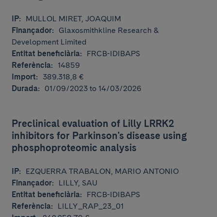
IP:
MULLOL MIRET, JOAQUIM
Finançador:
Glaxosmithkline Research &
Development Limited
Entitat beneficiària:
FRCB-IDIBAPS
Referència:
14859
Import:
389.318,8 €
Durada:
01/09/2023 to 14/03/2026
Preclinical evaluation of Lilly LRRK2
inhibitors for Parkinson's disease using
phosphoproteomic analysis
IP:
EZQUERRA TRABALON, MARIO ANTONIO
Finançador:
LILLY, SAU
Entitat beneficiària:
FRCB-IDIBAPS
Referència:
LILLY_RAP_23_01