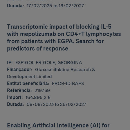
Durada:
17/02/2025 to 16/02/2027
Transcriptomic impact of blocking IL-5
with mepolizumab on CD4+T lymphocytes
from patients with EGPA. Search for
predictors of response
IP:
ESPIGOL FRIGOLE, GEORGINA
Finançador:
Glaxosmithkline Research &
Development Limited
Entitat beneficiària:
FRCB-IDIBAPS
Referència:
219739
Import:
164.895,2 €
Durada:
08/09/2023 to 26/02/2027
Enabling Artificial Intelligence (AI) for