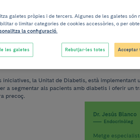
ment crònic de
litza galetes pròpies i de tercers. Algunes de les galetes són
bilitar o limitar categories de cookies accessòries, o per obt
nts amb diabetis, 
sonalitza la configuració.
e les galetes
Rebutjar-les totes
Acceptar 
per a tots’ no té se
s iniciatives, la Unitat de Diabetis, està implementant
 a segmentar als pacients amb diabetis i oferir un 
ra precoç.
Dr. Jesús Blanco
Endocrinòleg
Metge especialis