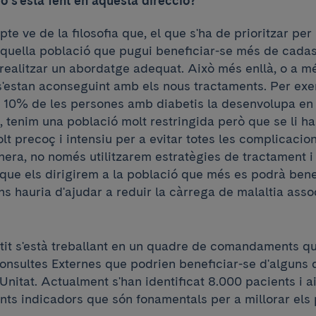
t o s'està fent en aquesta direcció?
e ve de la filosofia que, el que s'ha de prioritzar per 
 aquella població que pugui beneficiar-se més de cada
realitzar un abordatge adequat. Això més enllà, o a mé
'estan aconseguint amb els nous tractaments. Per ex
10% de les persones amb diabetis la desenvolupa en
 tenim una població molt restringida però que se li ha
lt precoç i intensiu per a evitar totes les complicacio
era, no només utilitzarem estratègies de tractament 
 que els dirigirem a la població que més es podrà benef
ns hauria d'ajudar a reduir la càrrega de malaltia asso
tit s'està treballant en un quadre de comandaments qu
onsultes Externes que podrien beneficiar-se d'alguns 
 Unitat. Actualment s'han identificat 8.000 pacients i 
ents indicadors que són fonamentals per a millorar els