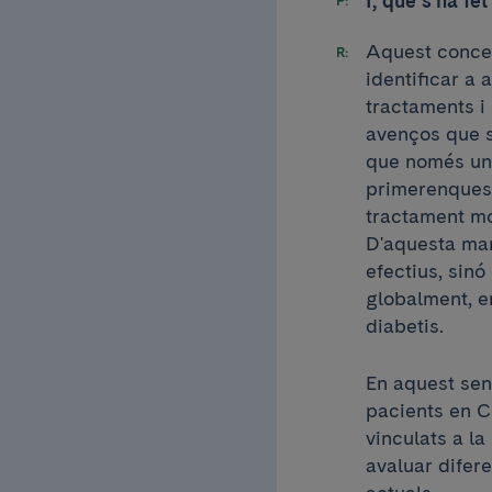
I, què s'ha fe
Aquest concept
identificar a
tractaments i 
avenços que s
que només un 
primerenques,
tractament mo
D'aquesta man
efectius, sinó
globalment, e
diabetis.
En aquest sen
pacients en C
vinculats a la
avaluar difer