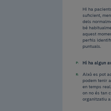
Hi ha pacient
suficient, me
dels normalmen
bé habitualme
aquest moment
perfils identi
puntuals.
Hi ha algun a
Això es pot a
podem tenir a
en temps real
on no és tan c
organitzatiu 