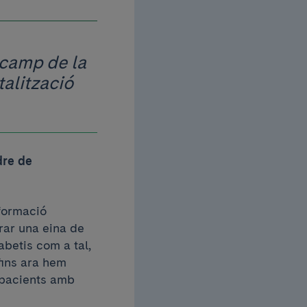
 camp de la
talització
dre de
formació
rar una eina de
abetis com a tal,
 fins ara hem
 pacients amb