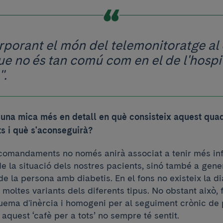
rporant el món del telemonitoratge al
ue no és tan comú com en el de l'hospi
".
 una mica més en detall en què consisteix aquest qua
 i què s'aconseguirà?
comandaments no només anirà associat a tenir més in
de la situació dels nostres pacients, sinó també a gene
 la persona amb diabetis. En el fons no existeix la di
 moltes variants dels diferents tipus. No obstant això,
uema d'inèrcia i homogeni per al seguiment crònic de
 aquest ‘cafè per a tots’ no sempre té sentit.