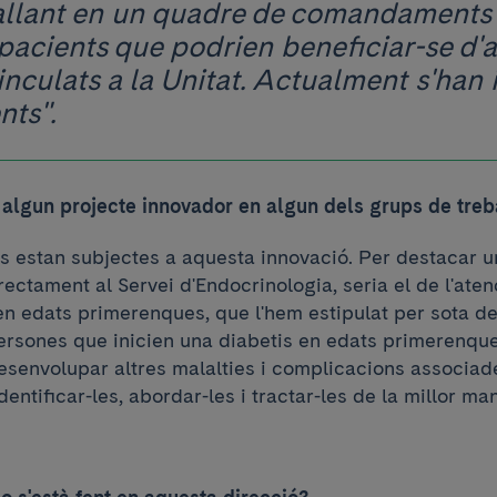
ballant en un quadre de comandaments
 pacients que podrien beneficiar-se d'
nculats a la Unitat. Actualment s'han i
nts".
s algun projecte innovador en algun dels grups de treb
es estan subjectes a aquesta innovació. Per destacar 
ectament al Servei d'Endocrinologia, seria el de l'aten
n edats primerenques, que l'hem estipulat per sota de
ersones que inicien una diabetis en edats primerenqu
esenvolupar altres malalties i complicacions associad
identificar-les, abordar-les i tractar-les de la millor m