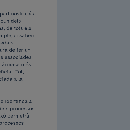
part nostra, és
scun dels
s, de tots els
emple, si sabem
 edats
urà de fer un
ns associades.
i fàrmacs més
iciar. Tot,
ciada a la
e identifica a
dels processos
això permetrà
 processos