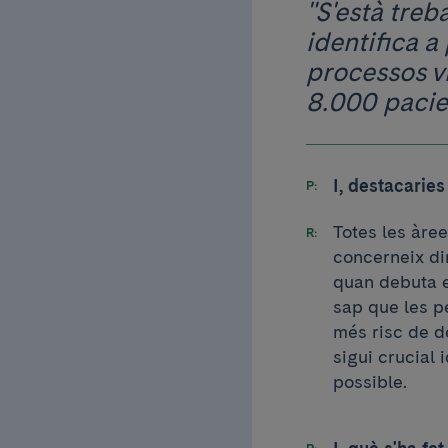
"S'està tre
identifica a
processos vi
8.000 pacie
I, destacarie
Totes les àre
concerneix dir
quan debuta e
sap que les p
més risc de d
sigui crucial 
possible.