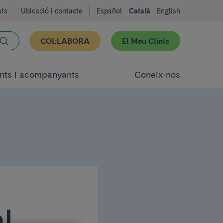
ats
Ubicació i contacte
Español
Català
English
COL·LABORA
El Meu Clínic
nts i acompanyants
Coneix-nos
al