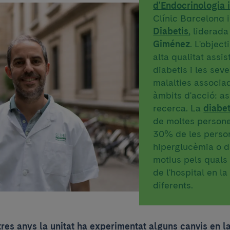
d'Endocrinologia i
Clínic Barcelona
Diabetis
, liderada
Giménez
. L'object
alta qualitat assi
diabetis i les sev
malalties associad
àmbits d'acció: as
recerca. La
diabet
de moltes persones
30% de les perso
hiperglucèmia o d
motius pels quals 
de l'hospital en la
diferents.
tres anys la unitat ha experimentat alguns canvis en l