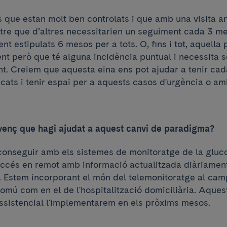
s que estan molt ben controlats i que amb una visita an
ntre que d’altres necessitarien un seguiment cada 3 
t estipulats 6 mesos per a tots. O, fins i tot, aquella
nt però que té alguna incidència puntual i necessita s
. Creiem que aquesta eina ens pot ajudar a tenir ca
ficats i tenir espai per a aquests casos d'urgència o a
venç que hagi ajudat a aquest canvi de paradigma?
conseguir amb els sistemes de monitoratge de la gluco
ccés en remot amb informació actualitzada diàriament
. Estem incorporant el món del telemonitoratge al camp
omú com en el de l'hospitalització domiciliària. Aques
assistencial l'implementarem en els pròxims mesos.