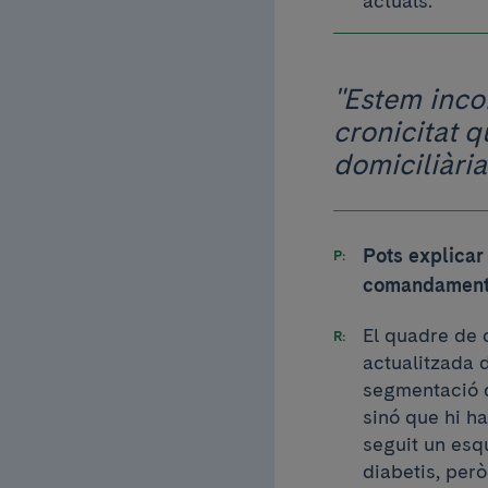
actuals.
"Estem inco
cronicitat q
domiciliària
Pots explicar
comandaments
El quadre de 
actualitzada 
segmentació de
sinó que hi ha
seguit un esq
diabetis, però