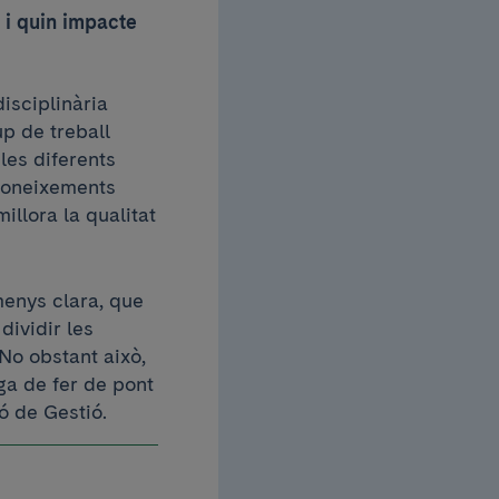
 i quin impacte
isciplinària
p de treball
les diferents
 coneixements
illora la qualitat
menys clara, que
dividir les
No obstant això,
ga de fer de pont
ió de Gestió.