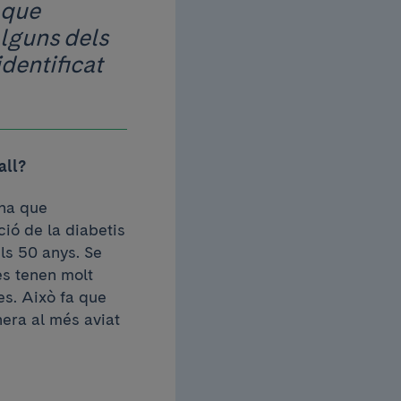
 que
alguns dels
dentificat
all?
una que
ció de la diabetis
ls 50 anys. Se
es tenen molt
es. Això fa que
anera al més aviat