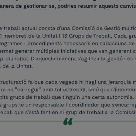
manera de gestionar-se, podries resumir aquests canvis
e treball actual consta d'una Comissió de Gestió multid
1 membres de la Unitat i 13 Grups de Treball. Cada gru
programes i procediments necessaris en cadascuna de 
permet generar múltiples iniciatives que van generant
profunditat. D'aquesta manera s'agilitza la gestió i es m
 de la Unitat.
ructuració fa que cada vegada hi hagi una jerarquia 
ra no “carregui” amb tot el treball, sinó que s'intenten 
tits grups de treball que tinguin una certa autonomia. 
 grups té un responsable i coordinador que s'encarre
treball que s'està fent en el grup de treball a la Comiss