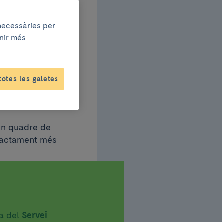
 necessàries per
enir més
el
totes les galetes
ntit”
 un quadre de
tractament més
ta del
Servei