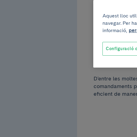
segui
Aquest lloc uti
navegar. Per ha
pacie
informació,
per
Configuració d
‘cafè 
D'entre les molte
comandaments per
eficient de mane