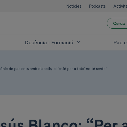
Notícies
Podcasts
Activit
Cerca
Docència i Formació
Pacie
nic de pacients amb diabetis, el ‘cafè per a tots’ no té sentit”
esús Blanco: “Per 