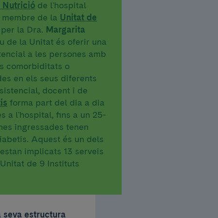
 Nutrició
de l'hospital
 i membre de la
Unitat de
 per la Dra.
Margarita
iu de la Unitat és oferir una
stencial a les persones amb
es comorbiditats o
es en els seus diferents
sistencial, docent i de
is
forma part del dia a dia
 a l'hospital, fins a un 25-
nes ingressades tenen
iabetis. Aquest és un dels
estan implicats 13 serveis
 Unitat de 9 Instituts
a seva estructura