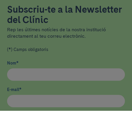
Subscriu-te a la Newsletter
del Clínic
Rep les últimes notícies de la nostra institució
directament al teu correu electrònic.
(*) Camps obligatoris
Nom
*
E-mail
*
He llegit i accepto
la política de privacitat
*