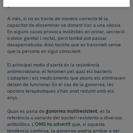
gola.
A més, si no es tracta de manera correcta té la
capacitat de disseminar-se donant lloc a una sèpsia.
En alguns casos provoca molèsties en orinar, secreció
o dolor genital i rectal, però també pot passar
desapercebuda. Això facilita que es transmeti sense
que la persona en sigui conscient.
El principal motiu d'alerta és la resistència
antimicrobiana: el fenomen pel qual els bacteris
s'adapten i els medicaments que abans els eliminaven
deixen de funcionar. En el cas de la gonorrea, les
opcions terapèutiques s'han anat reduint amb els
anys.
Quan es parla de
gonorrea multiresistent
, es fa
referència a variants del bacteri resistents a diversos
antibiòtics. L'
OMS ha advertit
que, si aquesta
tendència continua, la gonorrea podria arribar a ser