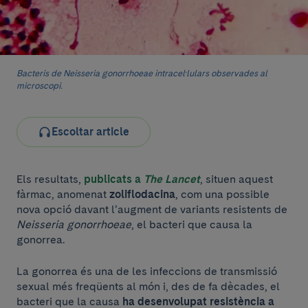
Bacteris de Neisseria gonorrhoeae intracel·lulars observades al
microscopi.
Escoltar article
Els resultats,
publicats a
The Lancet
, situen aquest
fàrmac, anomenat
zoliflodacina
, com una possible
nova opció davant l’augment de variants resistents de
Neisseria gonorrhoeae
, el bacteri que causa la
gonorrea.
La gonorrea és una de les infeccions de transmissió
sexual més freqüents al món i, des de fa dècades, el
bacteri que la causa
ha desenvolupat resistència a