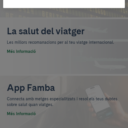
Més informació
La salut del viatger
Les millors recomanacions per al teu viatge internacional.
Més informació
App Famba
Connecta amb metges especialitzats i resol els teus dubtes
sobre salut quan viatges.
Més informació