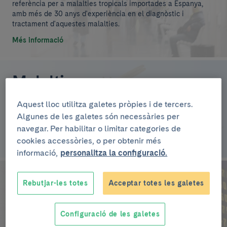
referència per a malalties tropicals importades a Espanya,
amb més de 30 anys d'experiència en el diagnòstic i
tractament d'aquestes malalties.
Més informació
Malalties
En aquesta secció podràs trobar tota la informació sobre les
Aquest lloc utilitza galetes pròpies i de tercers.
malalties relacionades amb el teu destí.
Algunes de les galetes són necessàries per
navegar. Per habilitar o limitar categories de
Més informació
cookies accessòries, o per obtenir més
informació,
personalitza la configuració.
Països
Rebutjar-les totes
Acceptar totes les galetes
Consulta quines recomanacions cal tenir present a cada país
del món a l'hora de viatjar. Úlima actualització: agost 2025
Configuració de les galetes