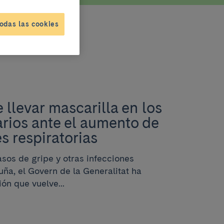
odas las cookies
 llevar mascarilla en los
arios ante el aumento de
s respiratorias
sos de gripe y otras infecciones
uña, el Govern de la Generalitat ha
ón que vuelve...