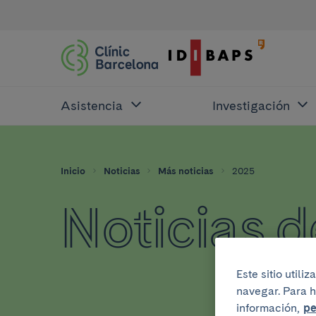
Asistencia
Investigación
Inicio
Noticias
Más noticias
2025
Noticias 
Este sitio util
navegar. Para h
información,
pe