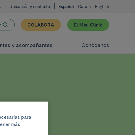
s
Ubicación y contacto
Español
Català
English
r
COLABORA
El Meu Clínic
ntes y acompañantes
Conócenos
necesarias para
btener más