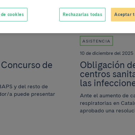
 de cookies
Rechazarlas todas
Aceptar t
ASISTENCIA
10 de diciembre del 2025
l Concurso de
Obligación de
centros sanit
las infeccione
BAPS y del resto de
dor/a puede presentar
Ante el aumento de ca
respiratorias en Catal
aprobado una resoluci