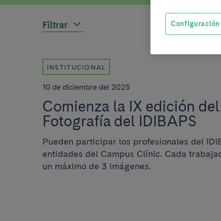
Configuración
Filtrar
INSTITUCIONAL
10 de diciembre del 2025
Comienza la IX edición de
Fotografía del IDIBAPS
Pueden participar los profesionales del IDI
entidades del Campus Clínic. Cada trabaja
un máximo de 3 imágenes.