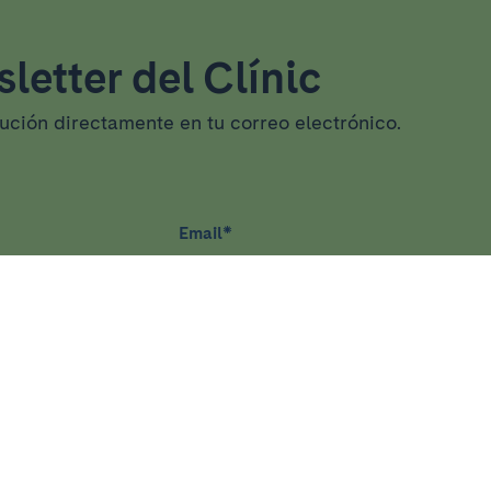
letter del Clínic
tución directamente en tu correo electrónico.
Email
*