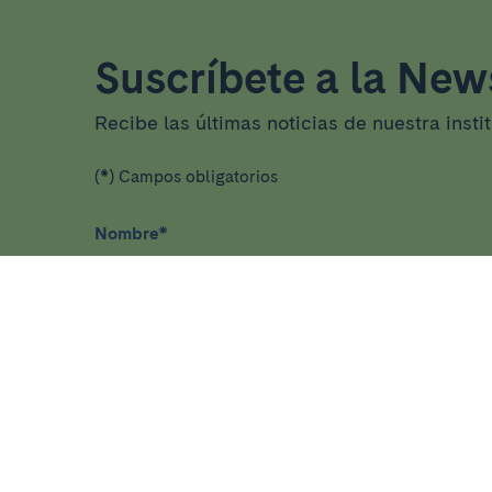
Suscríbete a la News
Recibe las últimas noticias de nuestra insti
(*) Campos obligatorios
Nombre
*
He leído y acepto
la política de privacidad
*