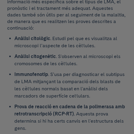
informació més específica sobre el tipus de LMA, el
pronòstic i el tractament més adequat. Aquestes
dades també són útils per al seguiment de la malaltia,
de manera que es realitzen les proves descrites a
continuació:
Anàlisi citològic
. Estudi pel que es visualitza al
microscopi l’aspecte de les cèl·lules.
Anàlisi citogenètic
. S'observen al microscopi els
cromosomes de les cèl·lules.
Immunofenotip
. S’usa per diagnosticar el subtipus
de LMA mitjançant la comparació dels blasts de
les cèl·lules normals basat en l'anàlisi dels
marcadors de superfície cel·lulars.
Prova de reacció en cadena de la polimerasa amb
retrotranscripció (RCP-RT)
. Aquesta prova
determina si hi ha certs canvis en l'estructura dels
gens.