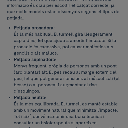
informació és clau per escollir el calçat correcte, ja
que molts models estan dissenyats segons el tipus de
petjada.
Petjada pronadora:
És la més habitual. El turmell gira lleugerament
cap a dins, fet que ajuda a amortir l’impacte. Si la
pronació és excessiva, pot causar molèsties als
genolls o als malucs.
Petjada supinadora:
Menys freqüent, pròpia de persones amb un pont
(arc plantar) alt. El pes recau al marge extern del
peu, fet que pot generar tensions al múscul soli (el
bessó) o al peroneal i augmentar el risc
d’esquinços.
Petjada neutra:
És la més equilibrada. El turmell es manté estable
amb un moviment natural que minimitza l’impacte.
Tot i així, convé mantenir una bona tècnica i
consultar un fisioterapeuta si apareixen