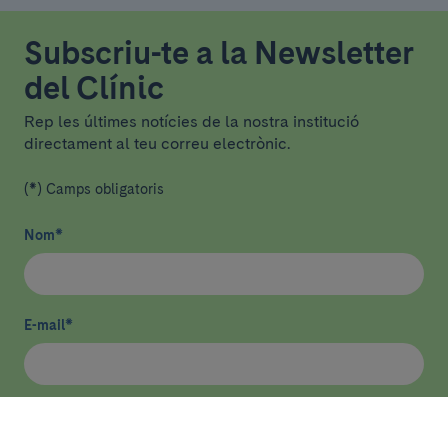
Subscriu-te a la Newsletter
del Clínic
Rep les últimes notícies de la nostra institució
directament al teu correu electrònic.
(*) Camps obligatoris
Nom
*
E-mail
*
He llegit i accepto
la política de privacitat
*