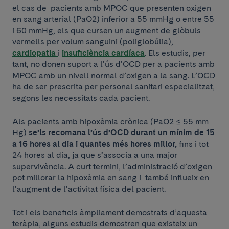
el cas de pacients amb MPOC que presenten oxigen
en sang arterial (PaO2) inferior a 55 mmHg o entre 55
i 60 mmHg, els que cursen un augment de glòbuls
vermells per volum sanguini (poliglobúlia),
cardiopatia
i
insuficiència cardíaca
. Els estudis, per
tant, no donen suport a l’ús d’OCD per a pacients amb
MPOC amb un nivell normal d’oxigen a la sang. L’OCD
ha de ser prescrita per personal sanitari especialitzat,
segons les necessitats cada pacient.
Als pacients amb hipoxèmia crònica (PaO2 ≤ 55 mm
Hg)
se’ls recomana l’ús d’OCD durant un mínim de 15
a 16 hores al dia i quantes més hores millor,
fins i tot
24 hores al dia, ja que s’associa a una major
supervivència. A curt termini, l’administració d’oxigen
pot millorar la hipoxèmia en sang i també influeix en
l’augment de l’activitat física del pacient.
Tot i els beneficis àmpliament demostrats d’aquesta
teràpia, alguns estudis demostren que existeix un