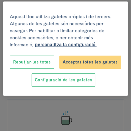
Aquest lloc utilitza galetes pròpies i de tercers.
Algunes de les galetes són necessàries per
navegar. Per habilitar o limitar categories de
cookies accessòries, o per obtenir més
informació,
personalitza la configuració.
Tinc programada una intervenció, visita,
prova o tractament
Tot el que cal saber si properament tens
Rebutjar-les totes
Acceptar totes les galetes
programada una intervenció, visita prova o
tractament a l'Hospital Clínic.
Configuració de les galetes