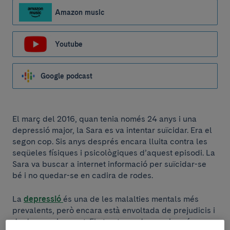
Amazon music
Youtube
Google podcast
El març del 2016, quan tenia només 24 anys i una
depressió major, la Sara es va intentar suïcidar. Era el
segon cop. Sis anys després encara lluita contra les
seqüeles físiques i psicològiques d’aquest episodi. La
Sara va buscar a internet informació per suïcidar-se
bé i no quedar-se en cadira de rodes.
La
depressió
és una de les malalties mentals més
prevalents, però encara està envoltada de prejudicis i
de desconeixement. Els trastorns depressius són un