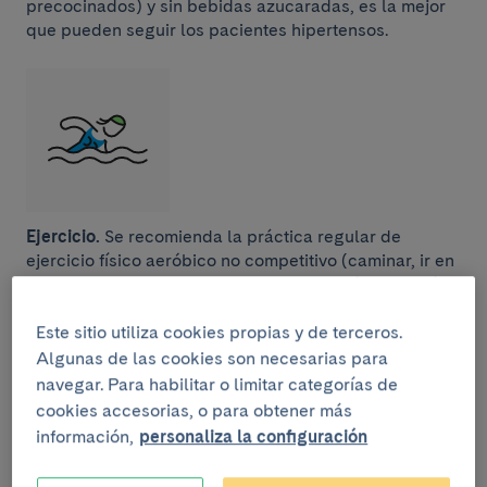
precocinados) y sin bebidas azucaradas, es la mejor
que pueden seguir los pacientes hipertensos.
Ejercicio.
Se recomienda la práctica regular de
ejercicio físico aeróbico no competitivo (caminar, ir en
bicicleta, nadar, etc...). Mejor si es cada día que a días
alternos, y mejor si es una hora que 30 minutos. En
cualquier caso, al ejercicio pleno se debe llegar tras
Este sitio utiliza cookies propias y de terceros.
un periodo de entrenamiento.
Algunas de las cookies son necesarias para
navegar. Para habilitar o limitar categorías de
cookies accesorias, o para obtener más
información,
personaliza la configuración