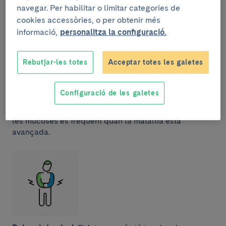
nivell intraabdominal (conegut com ascites) que es
navegar. Per habilitar o limitar categories de
manifesta com augment del perímetre abdominal.
cookies accessòries, o per obtenir més
informació,
personalitza la configuració.
Rebutjar-les totes
Acceptar totes les galetes
Configuració de les galetes
Icterícia
. El desenvolupament d'un tint groc a la pell i
les mucoses és freqüent quan la malaltia està
avançada.