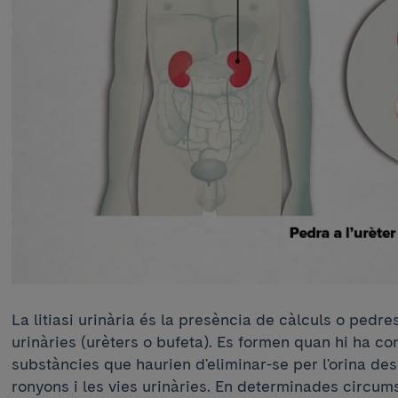
La litiasi urinària és la presència de càlculs o pedres
urinàries (urèters o bufeta). Es formen quan hi ha co
substàncies que haurien d'eliminar-se per l'orina de
ronyons i les vies urinàries. En determinades circum