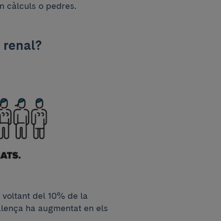
n càlculs o pedres.
i renal?
l voltant del 10% de la
valença ha augmentat en els