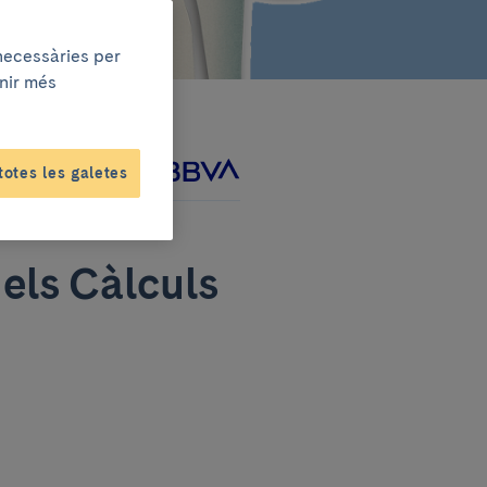
 necessàries per
enir més
totes les galetes
ntament amb
 els Càlculs