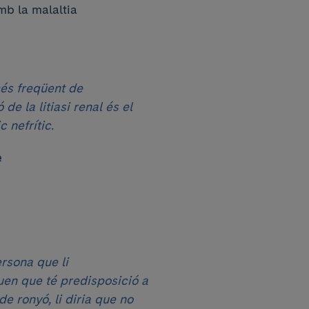
mb la malaltia
és freqüent de
de la litiasi renal és el
c nefrític.
e
rsona que li
uen que té predisposició a
de ronyó, li diria que no