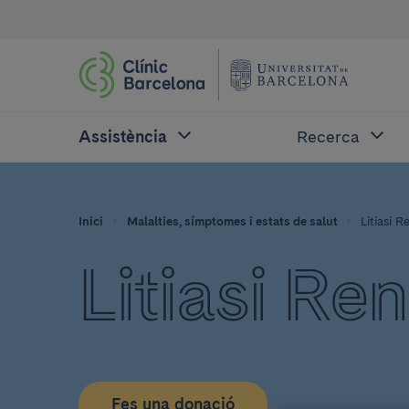
Assistència
Recerca
Inici
Malalties, símptomes i estats de salut
Litiasi R
Litiasi Ren
Fes una donació