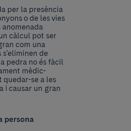
a per la presència
onyons o de les vies
 és anomenada
 un càlcul pot ser
 gran com una
s s'eliminen de
 pedra no és fàcil
ctament mèdic-
t quedar-se a les
na i causar un gran
ra persona