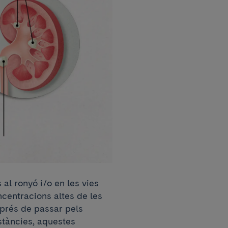
 al ronyó i/o en les vies
ncentracions altes de les
sprés de passar pels
stàncies, aquestes