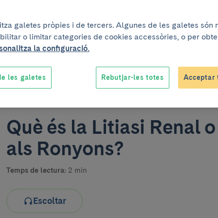
litza galetes pròpies i de tercers. Algunes de les galetes són
bilitar o limitar categories de cookies accessòries, o per obt
sonalitza la configuració.
e les galetes
Rebutjar-les totes
Acceptar 
Un projecte elaborat conju
Què és la Litiasi Renal o
als Ronyons?
Temps de lectura:
2 min
Escoltar