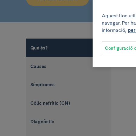
Aquest lloc uti
navegar. Per ha
informació,
per
Què és?
Configuració d
Causes
Símptomes
Còlic nefrític (CN)
Diagnòstic