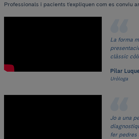
Professionals i pacients t'expliquen com es conviu a
La forma m
presentació 
clàssic còli
Pilar Luqu
Uròloga
Jo a una pe
diagnostiq
fer pedres 