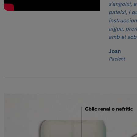
s'angoixi, 
pateixi, i 
instruccio
aigua, pren
amb el sobr
Joan
Pacient