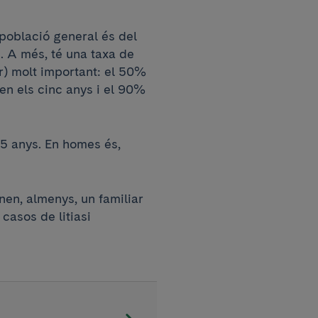
a població general és del
. A més, té una taxa de
er) molt important: el 50%
 en els cinc anys i el 90%
45 anys. En homes és,
.
nen, almenys, un familiar
casos de litiasi