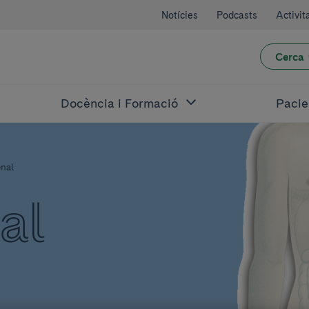
Notícies
Podcasts
Activit
Cerca
Docència i Formació
Pacie
enal
al