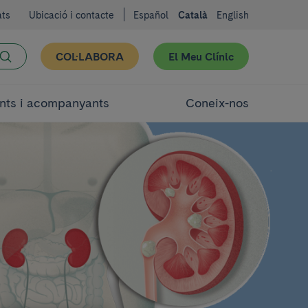
ats
Ubicació i contacte
Español
Català
English
COL·LABORA
El Meu Clínic
nts i acompanyants
Coneix-nos