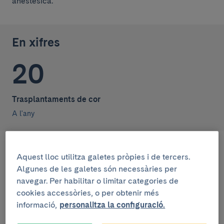
anestèsica.
En xifres
20
Trasplantaments de cor
A l'any
Aquest lloc utilitza galetes pròpies i de tercers.
L’experiència del Clínic es fonamenta en el fet que és
Algunes de les galetes són necessàries per
pioner en la posada en marxa de diversos
navegar. Per habilitar o limitar categories de
procediments com:
cookies accessòries, o per obtenir més
La valoració del grau d’
hipertensió pulmonar
informació,
personalitza la configuració.
secundària en la
insuficiència cardíaca
i el
tractament específic.