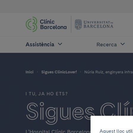
Assistència
Recerca
Inici
Sigues ClínicLover!
Núria Ruiz, enginyera infr
I TU, JA HO ETS?
Sigues Clí
Aquest lloc uti
L’Hospital Clínic Barcelona és més que un h