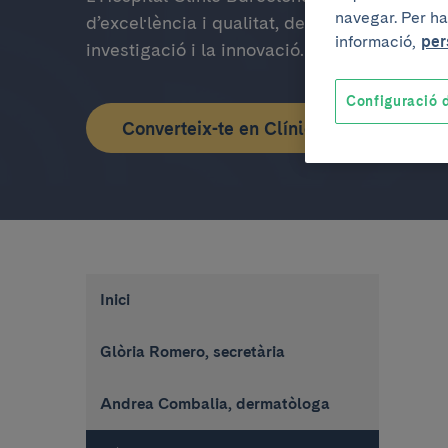
navegar. Per ha
d’excel·lència i qualitat, destaca en els àmbi
informació,
per
investigació i la innovació.
Configuració d
Converteix-te en ClínicLover!
Inici
Glòria Romero, secretària
Andrea Combalia, dermatòloga