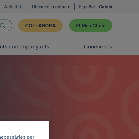
Activitats
Ubicació i contacte
Español
Català
COL·LABORA
El Meu Clínic
nts i acompanyants
Coneix-nos
 necessàries per