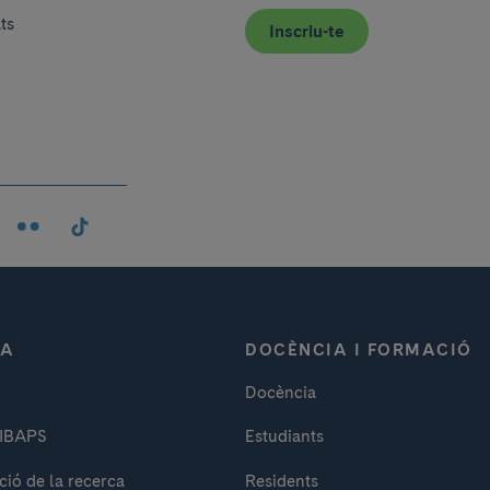
ats
Inscriu-te
CA
DOCÈNCIA I FORMACIÓ
Docència
DIBAPS
Estudiants
ció de la recerca
Residents