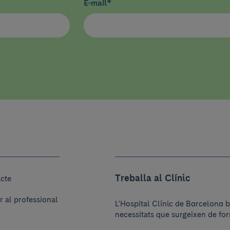
E-mail
*
Treballa al Clínic
acte
r al professional
L'Hospital Clínic de Barcelona b
necessitats que surgeixen de for