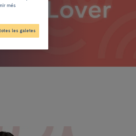
enir més
totes les galetes