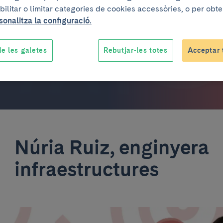
bilitar o limitar categories de cookies accessòries, o per obt
ts de l’assistència, la docència, la
sonalitza la configuració.
e les galetes
Rebutjar-les totes
Acceptar 
Núria Ruiz, enginyera
infraestructures