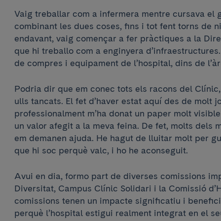
Vaig treballar com a infermera mentre cursava el 
combinant les dues coses, fins i tot fent torns de 
endavant, vaig començar a fer pràctiques a la Direc
que hi treballo com a enginyera d’infraestructures
de compres i equipament de l’hospital, dins de l’à
Podria dir que em conec tots els racons del Clínic
ulls tancats. El fet d’haver estat aquí des de molt j
professionalment m’ha donat un paper molt visible 
un valor afegit a la meva feina. De fet, molts dels
em demanen ajuda. He hagut de lluitar molt per gu
que hi soc perquè valc, i ho he aconseguit.
Avui en dia, formo part de diverses comissions imp
Diversitat, Campus Clínic Solidari i la Comissió d’H
comissions tenen un impacte significatiu i benefici
perquè l’hospital estigui realment integrat en el s