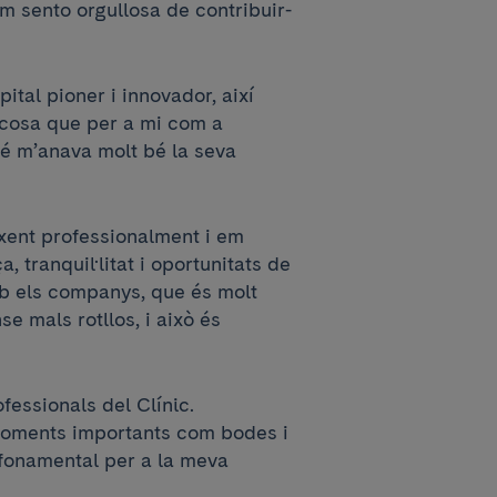
em sento orgullosa de contribuir-
ital pioner i innovador, així
 cosa que per a mi com a
é m’anava molt bé la seva
xent professionalment i em
 tranquil·litat i oportunitats de
b els companys, que és molt
se mals rotllos, i això és
essionals del Clínic.
moments importants com bodes i
 fonamental per a la meva