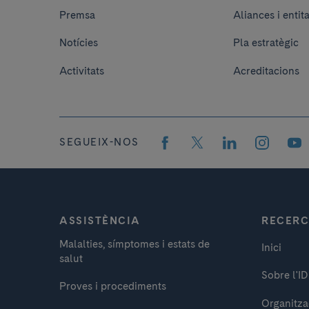
Premsa
Aliances i entit
Notícies
Pla estratègic
Activitats
Acreditacions
SEGUEIX-NOS
ASSISTÈNCIA
RECER
Malalties, símptomes i estats de
Inici
salut
Sobre l'I
Proves i procediments
Organitza