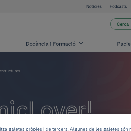
Notícies
Podcasts
Cerca
Docència i Formació
Pacie
aestructures
nicLover!
litza galetes pròpies i de tercers. Algunes de les galetes són
ospital. Reconegut pel seu nivell