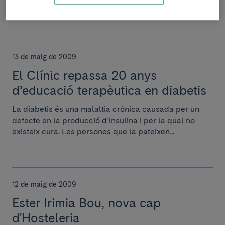
per produir una molècula tipus anticòs eficaç...
13 de maig de 2009
El Clínic repassa 20 anys
d’educació terapèutica en diabetis
La diabetis és una malaltia crònica causada per un
defecte en la producció d’insulina i per la qual no
existeix cura. Les persones que la pateixen...
12 de maig de 2009
Ester Irimia Bou, nova cap
d'Hosteleria