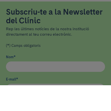
Subscriu-te a la Newsletter
del Clínic
Rep les últimes notícies de la nostra institució
directament al teu correu electrònic.
(*) Camps obligatoris
Nom
*
E-mail
*
He llegit i accepto
la política de privacitat
*