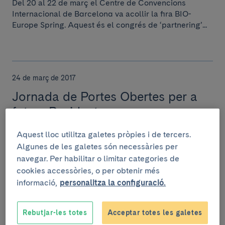
Del 20 al 22 de març el Centre de Convencions
Internacional de Barcelona va acollir la fira BIO-
Europe Spring. Aquest és el congrés de ‘partnering’...
24 de març de 2017
Jornada de Portes Obertes per a
futurs Residents
El 23 de març va tenir lloc la Jornada de Portes
Aquest lloc utilitza galetes pròpies i de tercers.
Obertes 2017 de l’Hospital Clínic adreçada als futurs
Algunes de les galetes són necessàries per
residents, amb un gran èxit de convocatòria,...
navegar. Per habilitar o limitar categories de
cookies accessòries, o per obtenir més
informació,
personalitza la configuració.
24 de març de 2017
Rebutjar-les totes
Acceptar totes les galetes
L'escorça orbitofrontal del cervell