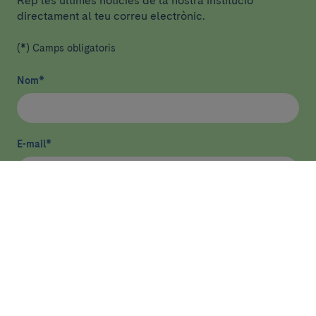
Rep les últimes notícies de la nostra institució
directament al teu correu electrònic.
(*) Camps obligatoris
Nom
*
E-mail
*
He llegit i accepto
la política de privacitat
*
Enviar