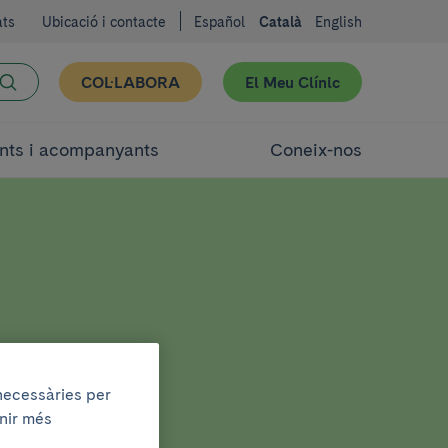
ats
Ubicació i contacte
Español
Català
English
COL·LABORA
El Meu Clínic
nts i acompanyants
Coneix-nos
 necessàries per
enir més