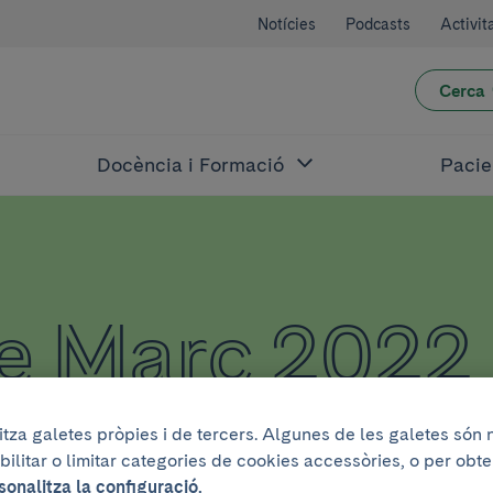
Notícies
Podcasts
Activit
Cerca
Docència i Formació
Pacie
de Març 2022
litza galetes pròpies i de tercers. Algunes de les galetes són
bilitar o limitar categories de cookies accessòries, o per obt
sonalitza la configuració.