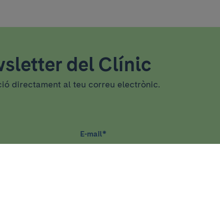
sletter del Clínic
ció directament al teu correu electrònic.
E-mail
*