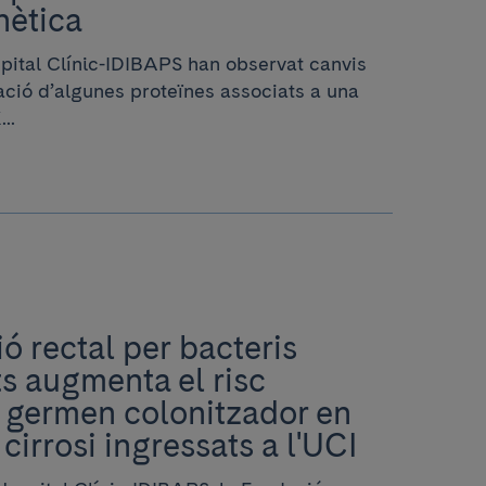
nètica
spital Clínic-IDIBAPS han observat canvis
lació d’algunes proteïnes associats a una
..
ó rectal per bacteris
ts augmenta el risc
l germen colonitzador en
cirrosi ingressats a l'UCI