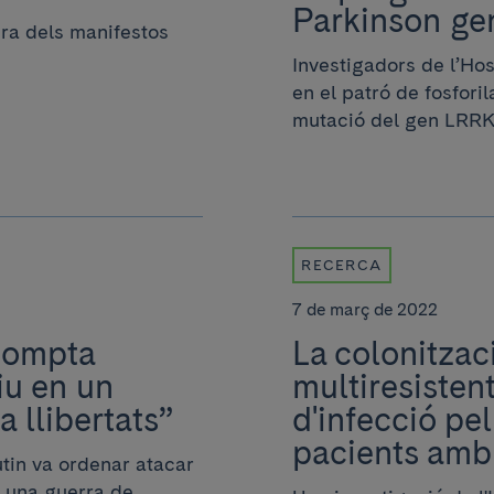
Parkinson ge
tura dels manifestos
Investigadors de l’Ho
en el patró de fosfori
mutació del gen LRRK.
RECERCA
7 de març de 2022
 Compta
La colonitzaci
iu en un
multiresisten
a llibertats”
d'infecció pe
pacients amb 
utin va ordenar atacar
 una guerra de