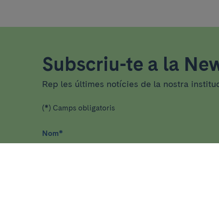
Subscriu-te a la New
Rep les últimes notícies de la nostra institu
(*) Camps obligatoris
Nom
*
He llegit i accepto
la política de privacitat
*