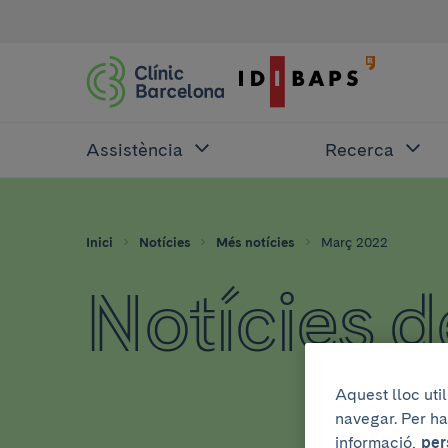
Assistència
Recerca
Inici
Notícies
Més notícies
Març 2022
Notícies 
Aquest lloc uti
navegar. Per ha
informació,
per