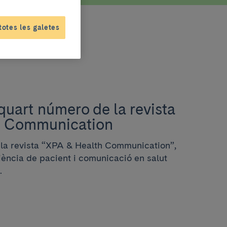
totes les galetes
 quart número de la revista
h Communication
e la revista “XPA & Health Communication”,
iència de pacient i comunicació en salut
.