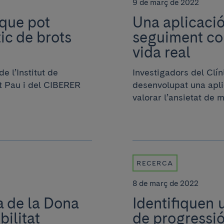
9 de març de 2022
que pot
Una aplicació
ic de brots
seguiment con
vida real
e l’Institut de
Investigadors del Clí
nt Pau i del CIBERER
desenvolupat una apli
valorar l’ansietat de m
RECERCA
8 de març de 2022
a de la Dona
Identifiquen 
bilitat
de progressió