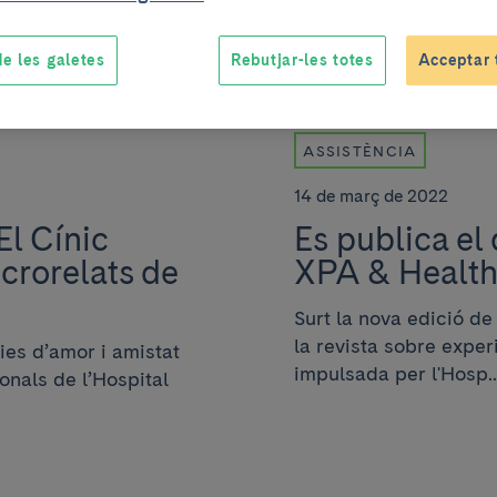
e les galetes
Rebutjar-les totes
Acceptar 
ASSISTÈNCIA
14 de març de 2022
El Cínic
Es publica el
crorelats de
XPA & Healt
Surt la nova edició d
la revista sobre exper
ies d’amor i amistat
impulsada per l'Hosp..
ionals de l’Hospital