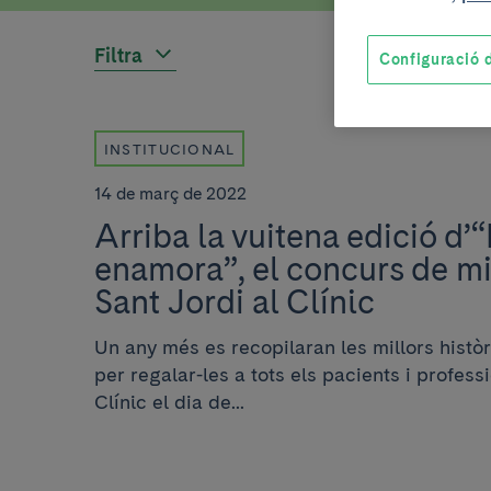
Filtra
Configuració d
INSTITUCIONAL
14 de març de 2022
Arriba la vuitena edició d’“
enamora”, el concurs de mi
Sant Jordi al Clínic
Un any més es recopilaran les millors històr
per regalar-les a tots els pacients i profess
Clínic el dia de...