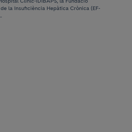
Hospital Clínic-IDIBAPS, la Fundació
 de la Insuficiència Hepàtica Crònica (EF-
.