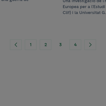
Una investigació de l'
Europea per a l'Estudi
Clif) i la Universitat G..
1
2
3
4