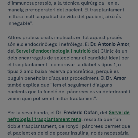
d’immunosupressió, a la tècnica quirúrgica i en el
maneig pre-operatori del pacient. El trasplantament
millora molt la qualitat de vida del pacient, això és
innegable”.
Altres professionals implicats en tot aquest procés
són els endocrinòlegs i nefròlegs. El
Dr. Antonio Amor
,
del
Servei d’endocrinologia i nutrició
del Clínic és un
dels encarregats de seleccionar el candidat ideal per
el trasplantament i comprovar la diabetis tipus 1, o
tipus 2 amb baixa reserva pancreàtica, perquè es
puguin beneficiar d’aquest procediment. El
Dr. Amor
també explica que “fem el seguiment d’alguns
pacients que la funció del pàncrees es va deteriorant i
veiem quin pot ser el millor tractament”.
Per la seva banda, el
Dr. Frederic Cofan
, del
Servei de
nefrologia i trasplantament rena
l ressalta que “un
doble trasplantament, de ronyó i pàncrees permet que
el pacient es deixi de posar insulina, no és necessària