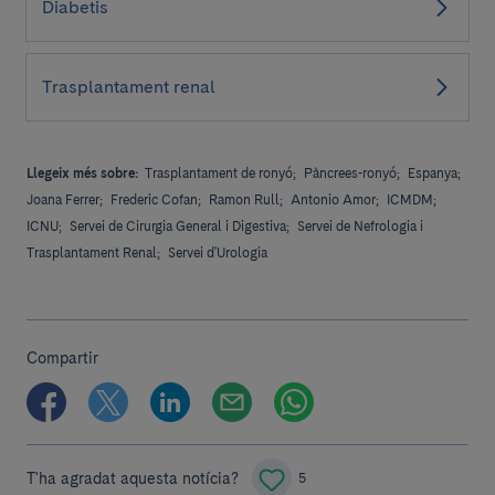
Diabetis
Trasplantament renal
Llegeix més sobre:
Trasplantament de ronyó;
Pàncrees-ronyó;
Espanya;
Joana Ferrer;
Frederic Cofan;
Ramon Rull;
Antonio Amor;
ICMDM;
ICNU;
Servei de Cirurgia General i Digestiva;
Servei de Nefrologia i
Trasplantament Renal;
Servei d'Urologia
Compartir
T'ha agradat aquesta notícia?
5