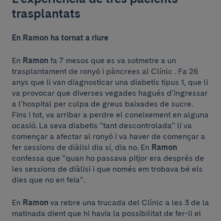
trasplantats
En Ramon ha tornat a riure
En
Ramon
fa 7 mesos que es va sotmetre a un
trasplantament de ronyó i pàncrees al Clínic . Fa 26
anys que li van diagnosticar una diabetis tipus 1, que li
va provocar que diverses vegades hagués d’ingressar
a l’hospital per culpa de greus baixades de sucre.
Fins i tot, va arribar a perdre el coneixement en alguna
ocasió. La seva diabetis “tant descontrolada” li va
començar a afectar al ronyó i va haver de començar a
fer sessions de diàlisi dia sí, dia no. En
Ramon
confessa que “quan ho passava pitjor era després de
les sessions de diàlisi i que només em trobava bé els
dies que no en feia”.
En
Ramon
va rebre una trucada del Clínic a les 3 de la
matinada dient que hi havia la possibilitat de fer-li el