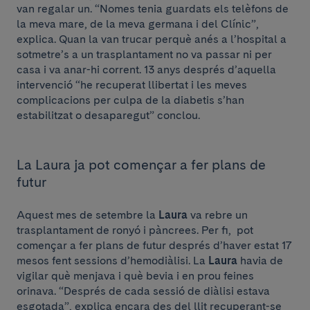
van regalar un. “Nomes tenia guardats els telèfons de
la meva mare, de la meva germana i del Clínic”,
explica. Quan la van trucar perquè anés a l’hospital a
sotmetre’s a un trasplantament no va passar ni per
casa i va anar-hi corrent. 13 anys després d’aquella
intervenció “he recuperat llibertat i les meves
complicacions per culpa de la diabetis s’han
estabilitzat o desaparegut” conclou.
La Laura ja pot començar a fer plans de
futur
Aquest mes de setembre la
Laura
va rebre un
trasplantament de ronyó i pàncrees. Per fi, pot
començar a fer plans de futur després d’haver estat 17
mesos fent sessions d’hemodiàlisi. La
Laura
havia de
vigilar què menjava i què bevia i en prou feines
orinava. “Després de cada sessió de diàlisi estava
esgotada”, explica encara des del llit recuperant-se