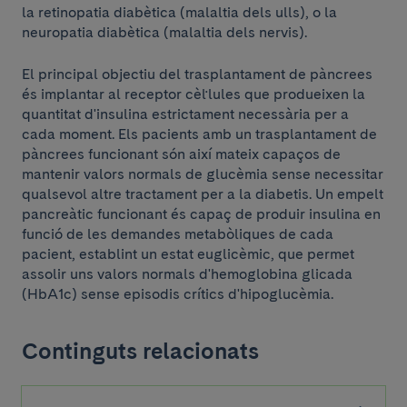
la retinopatia diabètica (malaltia dels ulls), o la
neuropatia diabètica (malaltia dels nervis).
El principal objectiu del trasplantament de pàncrees
és implantar al receptor cèl·lules que produeixen la
quantitat d'insulina estrictament necessària per a
cada moment. Els pacients amb un trasplantament de
pàncrees funcionant són així mateix capaços de
mantenir valors normals de glucèmia sense necessitar
qualsevol altre tractament per a la diabetis. Un empelt
pancreàtic funcionant és capaç de produir insulina en
funció de les demandes metabòliques de cada
pacient, establint un estat euglicèmic, que permet
assolir uns valors normals d'hemoglobina glicada
(HbA1c) sense episodis crítics d'hipoglucèmia.
Continguts relacionats