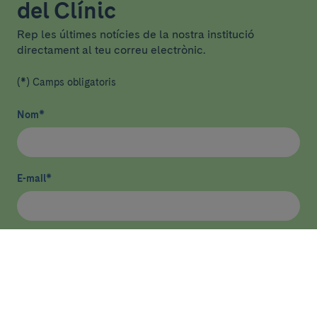
del Clínic
Rep les últimes notícies de la nostra institució
directament al teu correu electrònic.
(*) Camps obligatoris
Nom
*
E-mail
*
He llegit i accepto
la política de privacitat
*
Enviar