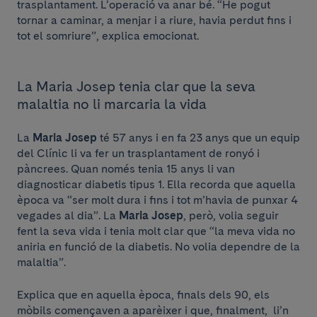
trasplantament. L’operació va anar bé. “He pogut
tornar a caminar, a menjar i a riure, havia perdut fins i
tot el somriure”, explica emocionat.
La Maria Josep tenia clar que la seva
malaltia no li marcaria la vida
La
Maria Josep
té 57 anys i en fa 23 anys que un equip
del Clínic li va fer un trasplantament de ronyó i
pàncrees. Quan només tenia 15 anys li van
diagnosticar diabetis tipus 1. Ella recorda que aquella
època va “ser molt dura i fins i tot m’havia de punxar 4
vegades al dia”. La
Maria Josep
, però, volia seguir
fent la seva vida i tenia molt clar que “la meva vida no
aniria en funció de la diabetis. No volia dependre de la
malaltia”.
Explica que en aquella època, finals dels 90, els
mòbils començaven a aparèixer i que, finalment, li’n