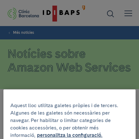
Més notícies
Notícies sobre
Amazon Web Services
Filtra
Aquest lloc utilitza galetes pròpies i de tercers.
Algunes de les galetes són necessàries per
navegar. Per habilitar o limitar categories de
INSTITUCIONAL
cookies accessòries, o per obtenir més
informació,
personalitza la configuració.
1 de juliol de 2022