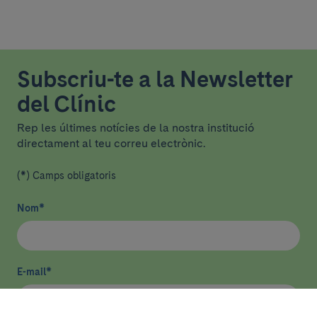
Subscriu-te a la Newsletter
del Clínic
Rep les últimes notícies de la nostra institució
directament al teu correu electrònic.
(*) Camps obligatoris
Nom
*
E-mail
*