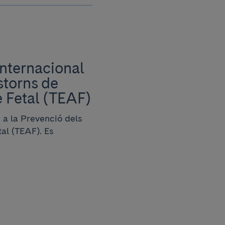
Internacional
storns de
e Fetal (TEAF)
 a la Prevenció dels
tal (TEAF). Es