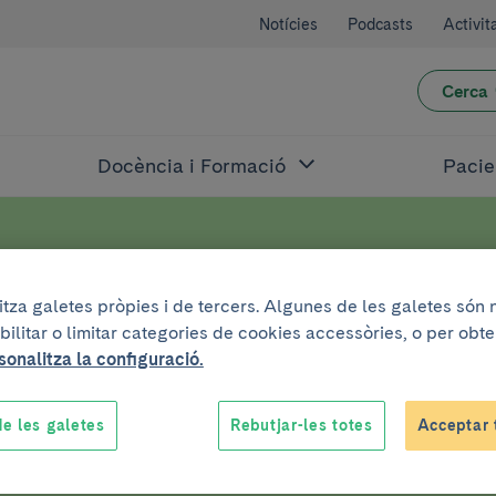
Notícies
Podcasts
Activit
Cerca
Docència i Formació
Pacie
litza galetes pròpies i de tercers. Algunes de les galetes són
sobre GRIE
bilitar o limitar categories de cookies accessòries, o per obt
sonalitza la configuració.
e les galetes
Rebutjar-les totes
Acceptar 