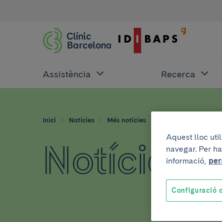
Assistència
Recerca
Inici
Notícies
Més notícies
Grie
Aquest lloc uti
Notícies 
navegar. Per ha
informació,
per
Configuració d