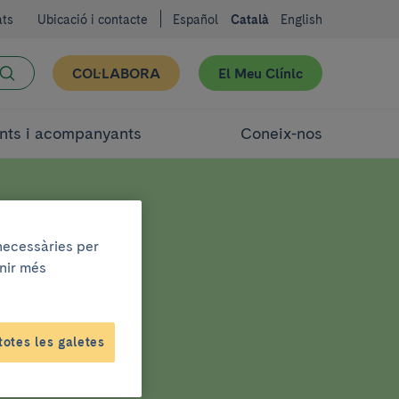
ats
Ubicació i contacte
Español
Català
English
COL·LABORA
El Meu Clínic
nts i acompanyants
Coneix-nos
 necessàries per
enir més
totes les galetes