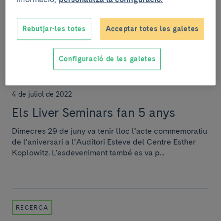
centren, entre d’altres, en trobar biomarcadors de
detecció precoç de la malaltia, en entendre el...
Rebutjar-les totes
Acceptar totes les galetes
Configuració de les galetes
RECERCA
4 de juliol de 2022
Els Liver Seminars fan 5 anys
Dimecres 29 de juny va tenir lloc l’acte commemoratiu
de l’aniversari a l’Auditori Esteve del Centre Esther
Koplowitz. L'esdeveniment també es va p...
RECERCA