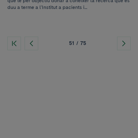
que té per objectiu donar a conèixer la recerca que es
duu a terme a l'Institut a pacients i...
51
/
75