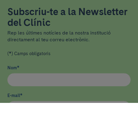
Subscriu-te a la Newsletter
del Clínic
Rep les últimes notícies de la nostra institució
directament al teu correu electrònic.
(*) Camps obligatoris
Nom
*
E-mail
*
He llegit i accepto
la política de privacitat
*