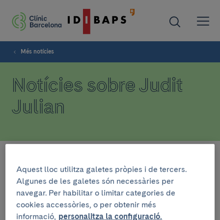
Més notícies
Notícies sobre Judit
Julian
Filtra
Aquest lloc utilitza galetes pròpies i de tercers.
Algunes de les galetes són necessàries per
navegar. Per habilitar o limitar categories de
INSTITUCIONAL
cookies accessòries, o per obtenir més
13 de març de 2026
informació,
personalitza la configuració.