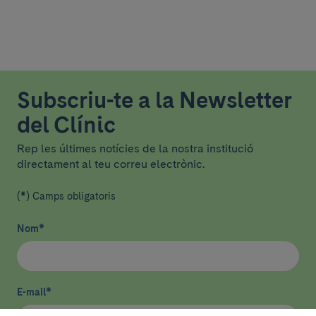
Subscriu-te a la Newsletter
del Clínic
Rep les últimes notícies de la nostra institució
directament al teu correu electrònic.
(*) Camps obligatoris
Nom
*
E-mail
*