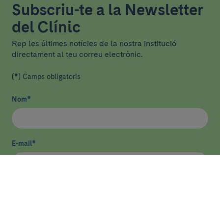
Subscriu-te a la Newsletter
del Clínic
Rep les últimes notícies de la nostra institució
directament al teu correu electrònic.
(*) Camps obligatoris
Nom
*
E-mail
*
He llegit i accepto
la política de privacitat
*