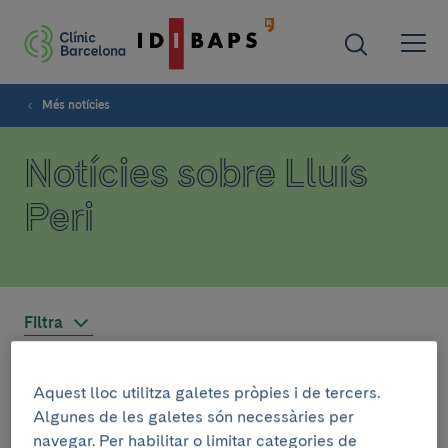
Més notícies
Notícies sobre Lluís
Peri
Filtra
Aquest lloc utilitza galetes pròpies i de tercers.
ASSISTÈNCIA
Algunes de les galetes són necessàries per
5 de juliol de 2023
navegar. Per habilitar o limitar categories de