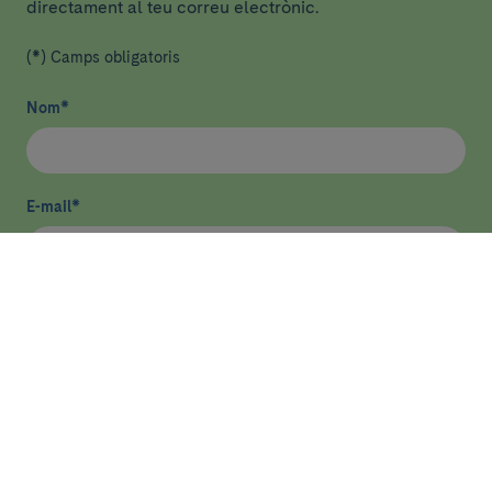
directament al teu correu electrònic.
(*) Camps obligatoris
Nom
*
E-mail
*
He llegit i accepto
la política de privacitat
*
Enviar