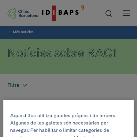
Més notícies
Notícies sobre RAC1
Filtra
INSTITUCIONAL
Aquest lloc utilitza galetes pròpies i de tercers.
11 de maig de 2021
Algunes de les galetes són necessàries per
‘Versió CLÍNIC’, menció d’honor
navegar. Per habilitar o limitar categories de