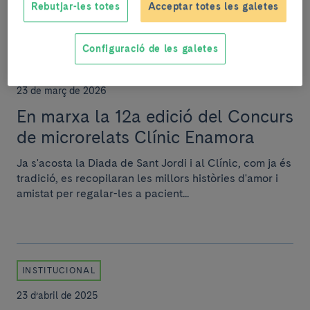
Rebutjar-les totes
Acceptar totes les galetes
Configuració de les galetes
INSTITUCIONAL
23 de març de 2026
En marxa la 12a edició del Concurs
de microrelats Clínic Enamora
Ja s'acosta la Diada de Sant Jordi i al Clínic, com ja és
tradició, es recopilaran les millors històries d'amor i
amistat per regalar-les a pacient...
INSTITUCIONAL
23 d’abril de 2025