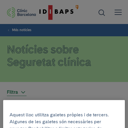
Més notícies
Notícies sobre
Seguretat clínica
Filtra
ASSISTÈNCIA
Aquest lloc utilitza galetes pròpies i de tercers.
Algunes de les galetes són necessàries per
15 d’abril de 2026