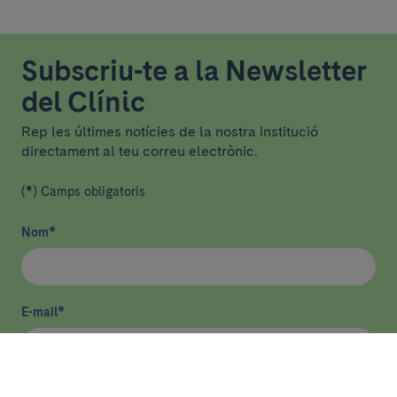
Subscriu-te a la Newsletter
del Clínic
Rep les últimes notícies de la nostra institució
directament al teu correu electrònic.
(*) Camps obligatoris
Nom
*
E-mail
*
He llegit i accepto
la política de privacitat
*