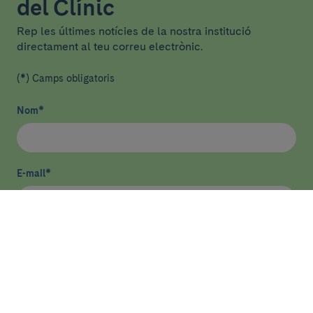
del Clínic
Rep les últimes notícies de la nostra institució
directament al teu correu electrònic.
(*) Camps obligatoris
Nom
*
E-mail
*
He llegit i accepto
la política de privacitat
*
Enviar