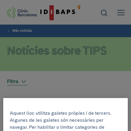
Més notícies
Notícies sobre TIPS
Filtra
RECERCA
Aquest lloc utilitza galetes pròpies i de tercers.
16 de juny de 2025
Algunes de les galetes són necessàries per
Professionals del Clínic-IDIBAPS
navegar. Per habilitar o limitar categories de